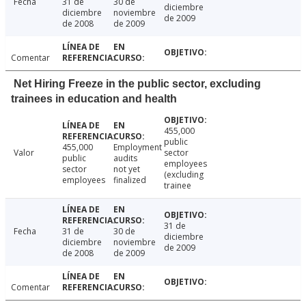
Fecha
31 de
30 de
diciembre
diciembre
noviembre
de 2009
de 2008
de 2009
Comentar
Net Hiring Freeze in the public sector, excluding
trainees in education and health
455,000
public
455,000
Employment
Valor
sector
public
audits
employees
sector
not yet
(excluding
employees
finalized
trainee
31 de
Fecha
31 de
30 de
diciembre
diciembre
noviembre
de 2009
de 2008
de 2009
Comentar