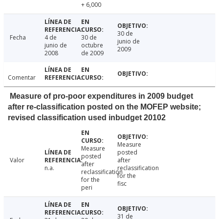
+ 6,000
30 de
Fecha
4 de
30 de
junio de
junio de
octubre
2009
2008
de 2009
Comentar
Measure of pro-poor expenditures in 2009 budget
after re-classification posted on the MOFEP website;
revised classification used inbudget 20102
Measure
Measure
posted
posted
Valor
after
after
n.a.
reclassification
reclassification
for the
for the
fisc
peri
31 de