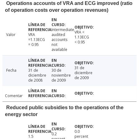
Operations accounts of VRA and ECG improved (ratio
of operation costs over operation revenues)
Intermediate
VRA <
Valor
VRA
audited
1.13ECG
=1.13ECG
accounts
< 0.95
= 0.95
not
available
31 de
Fecha
31 de
30 de
diciembre
diciembre
noviembre
de 2009
de 2008
de 2009
Comentar
Reduced public subsidies to the operations of the
energy sector
0.0
0.2
1.5
percent
percent