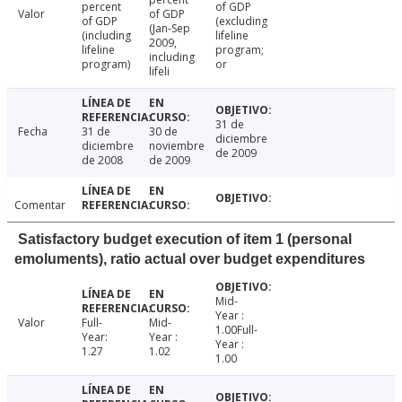
percent
of GDP
Valor
of GDP
of GDP
(excluding
(Jan-Sep
(including
lifeline
2009,
lifeline
program;
including
program)
or
lifeli
31 de
Fecha
31 de
30 de
diciembre
diciembre
noviembre
de 2009
de 2008
de 2009
Comentar
Satisfactory budget execution of item 1 (personal
emoluments), ratio actual over budget expenditures
Mid-
Year :
Valor
Full-
Mid-
1.00Full-
Year:
Year :
Year :
1.27
1.02
1.00