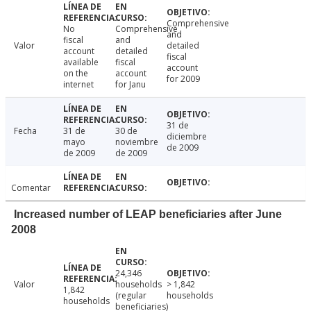
Comprehensive
No
Comprehensive
and
fiscal
and
Valor
detailed
account
detailed
fiscal
available
fiscal
account
on the
account
for 2009
internet
for Janu
31 de
Fecha
31 de
30 de
diciembre
mayo
noviembre
de 2009
de 2009
de 2009
Comentar
Increased number of LEAP beneficiaries after June
2008
24,346
Valor
households
> 1,842
1,842
(regular
households
households
beneficiaries)