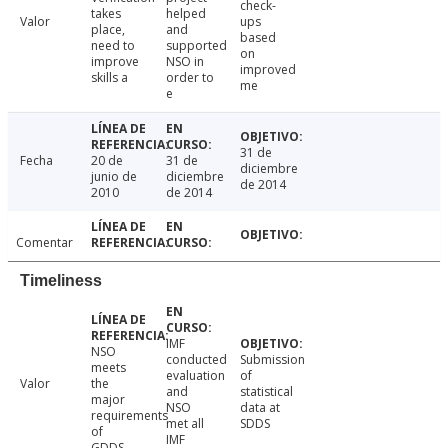
check-
takes
helped
Valor
ups
place,
and
based
need to
supported
on
improve
NSO in
improved
skills a
order to
me
e
31 de
Fecha
20 de
31 de
diciembre
junio de
diciembre
de 2014
2010
de 2014
Comentar
Timeliness
IMF
NSO
conducted
Submission
meets
evaluation
of
Valor
the
and
statistical
major
NSO
data at
requirements
met all
SDDS
of
IMF
GDDS.