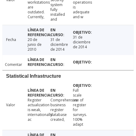
workstations
operations
system
are
is
fully
outdated.
adequate
installed
Currently,
and w
and
31 de
Fecha
20 de
31 de
diciembre
junio de
diciembre
de 2014
2010
de 2014
Comentar
Statistical Infrastructure
Full
scale
Register
Comprehensive
use of
Valor
actualization
business
register
is weak,
register
for
internationally
database
surveys.
ac
created,
100%
adapt