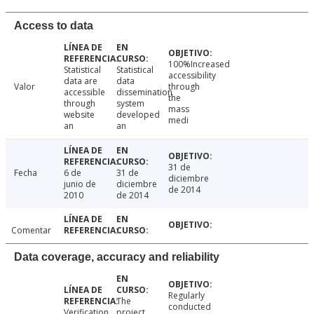
Access to data
100%Increased
Statistical
Statistical
accessibility
data are
data
Valor
through
accessible
dissemination
the
through
system
mass
website
developed
medi
an
an
31 de
Fecha
6 de
31 de
diciembre
junio de
diciembre
de 2014
2010
de 2014
Comentar
Data coverage, accuracy and reliability
Regularly
The
conducted
Verification
project