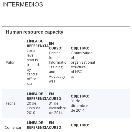
INTERMEDIOS
Human resource capacity
Local
Center
Optimization
level
for
of
staff is
Valor
Information,
organizational
trained
Training
structure
by
and
of NSO
central
Advocacy
at
office
was
sta
31 de
Fecha
20 de
31 de
diciembre
junio de
diciembre
de 2014
2010
de 2014
Comentar