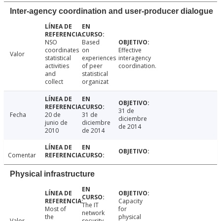
Inter-agency coordination and user-producer dialogue
NSO
Based
coordinates
on
Effective
Valor
statistical
experiences
interagency
activities
of peer
coordination.
and
statistical
collect
organizat
31 de
Fecha
20 de
31 de
diciembre
junio de
diciembre
de 2014
2010
de 2014
Comentar
Physical infrastructure
Capacity
The IT
Most of
for
network
the
physical
Valor
security