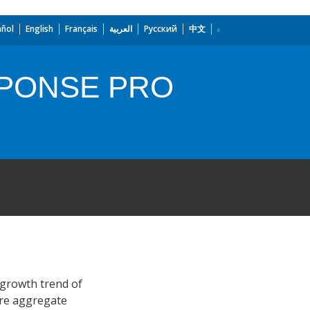
añol
English
Français
العربية
Русский
中文
SPONSE PRO
 growth trend of
ure aggregate