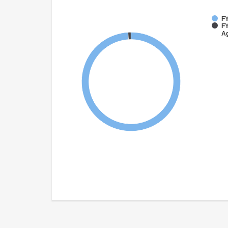
FY
FY
Ag