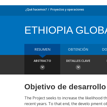
¿Qué hacemos?
Proyectos y operaciones
ETHIOPIA GLOB
RESUMEN
OBTENCIÓN
DO
ABSTRACTO
DETALLES CLAVE
Objetivo de desarrollo
The Project seeks to increase the likelihood t
recent years. To that end, the develo pment o