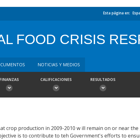
Esta página en:
Esp
AL FOOD CRISIS RE
CUMENTOS
NOTICIAS Y MEDIOS
FINANZAS
CALIFICACIONES
RESULTADOS
hat crop production in 2009-2010 w ill remain on or near the
bjective is to contribute to teh Government's efforts to ens