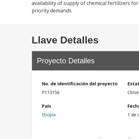
availability of supply of chemical fertilizers
priority demands.
Llave Detalles
Proyecto Detalles
No. de identificación del proyecto
Esta
P113156
Close
País
Fech
Etiopía
1 de 