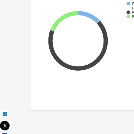
F
F
F
Correo electrónico
Tweet
Imprimir