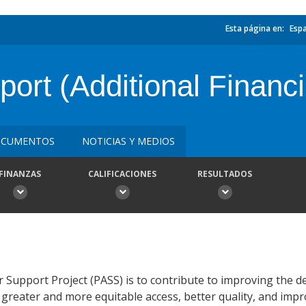
Esta página en:
Esp
port (Additional Financ
CUMENTOS
NOTICIAS Y MEDIOS
FINANZAS
CALIFICACIONES
RESULTADOS
 Support Project (PASS) is to contribute to improving the de
 greater and more equitable access, better quality, and impr