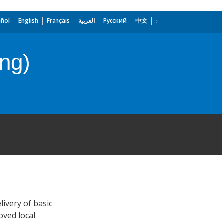
añol
English
Français
العربية
Русский
中文
ing)
livery of basic
oved local