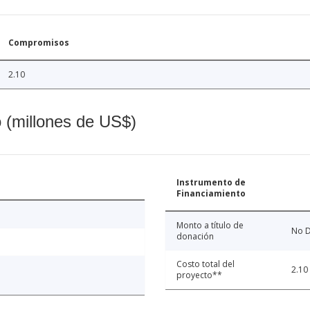
Compromisos
2.10
o (millones de US$)
Instrumento de
Financiamiento
Monto a título de
No D
donación
Costo total del
2.10
proyecto**