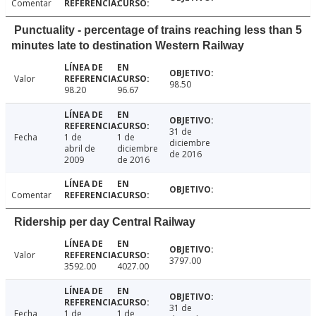
Comentar
Punctuality - percentage of trains reaching less than 5
minutes late to destination Western Railway
Valor
98.50
98.20
96.67
31 de
Fecha
1 de
1 de
diciembre
abril de
diciembre
de 2016
2009
de 2016
Comentar
Ridership per day Central Railway
Valor
3797.00
3592.00
4027.00
31 de
Fecha
1 de
1 de