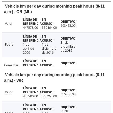
Vehicle km per day during morning peak hours (8-11
a.m.) - CR (ML)
Valor
693453.00
447578.00
550464.00
31 de
Fecha
1 de
1 de
diciembre
abril de
diciembre
de 2016
2009
de 2016
Comentar
Vehicle km per day during morning peak hours (8-11
a.m.) - WR
Valor
615400.00
436500.00
560265.00
31 de