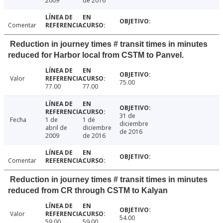
2009
de 2016
Comentar
Reduction in journey times # transit times in minutes
reduced for Harbor local from CSTM to Panvel.
Valor
75.00
77.00
77.00
31 de
Fecha
1 de
1 de
diciembre
abril de
diciembre
de 2016
2009
de 2016
Comentar
Reduction in journey times # transit times in minutes
reduced from CR through CSTM to Kalyan
Valor
54.00
59.00
59.00