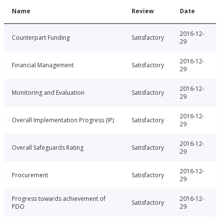
Name
Review
Date
2016-12-
Counterpart Funding
Satisfactory
29
2016-12-
Financial Management
Satisfactory
29
2016-12-
Monitoring and Evaluation
Satisfactory
29
2016-12-
Overall Implementation Progress (IP)
Satisfactory
29
2016-12-
Overall Safeguards Rating
Satisfactory
29
2016-12-
Procurement
Satisfactory
29
Progress towards achievement of
2016-12-
Satisfactory
PDO
29