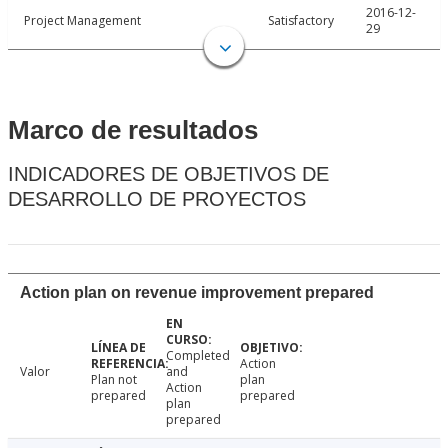
2016-12-
Project Management
Satisfactory
29
Marco de resultados
INDICADORES DE OBJETIVOS DE
DESARROLLO DE PROYECTOS
Action plan on revenue improvement prepared
Completed
Action
Valor
and
Plan not
plan
Action
prepared
prepared
plan
prepared