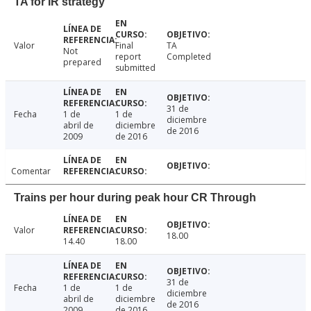
TA for IR strategy
Valor
Final
TA
Not
report
Completed
prepared
submitted
31 de
Fecha
1 de
1 de
diciembre
abril de
diciembre
de 2016
2009
de 2016
Comentar
Trains per hour during peak hour CR Through
Valor
18.00
14.40
18.00
31 de
Fecha
1 de
1 de
diciembre
abril de
diciembre
de 2016
2009
de 2016