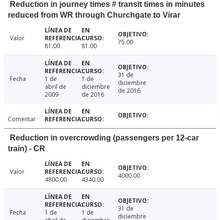
Reduction in journey times # transit times in minutes
reduced from WR through Churchgate to Virar
Valor
75.00
81.00
81.00
31 de
Fecha
1 de
1 de
diciembre
abril de
diciembre
de 2016
2009
de 2016
Comentar
Reduction in overcrowding (passengers per 12-car
train) - CR
Valor
4000.00
4800.00
4340.00
31 de
Fecha
1 de
1 de
diciembre