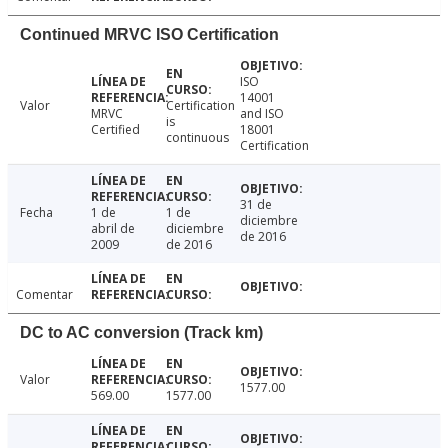
Continued MRVC ISO Certification
ISO
14001
Valor
Certification
MRVC
and ISO
is
Certified
18001
continuous
Certification
31 de
Fecha
1 de
1 de
diciembre
abril de
diciembre
de 2016
2009
de 2016
Comentar
DC to AC conversion (Track km)
Valor
1577.00
569.00
1577.00