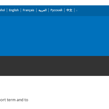
añol
English
Français
العربية
Русский
中文
hort term and to