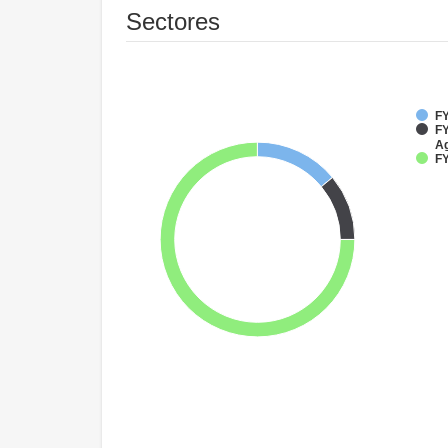
Sectores
FY
FY
Ag
FY