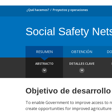
¿Qué hacemos?
Proyectos y operaciones
Social Safety Net
RESUMEN
OBTENCIÓN
DO
ABSTRACTO
DETALLES CLAVE
Objetivo de desarrollo
To enable Government to improve access to nu
create opportunities for improved agriculture 