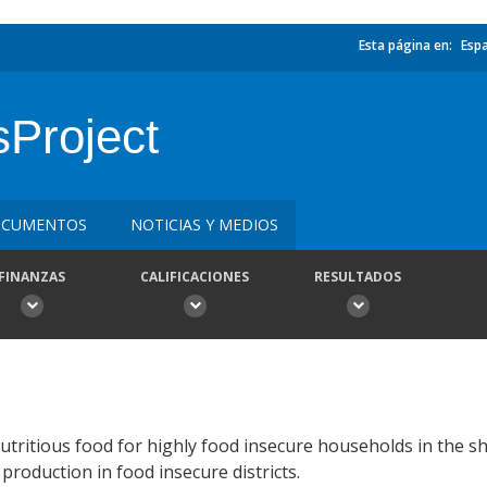
Esta página en:
Esp
sProject
CUMENTOS
NOTICIAS Y MEDIOS
FINANZAS
CALIFICACIONES
RESULTADOS
tritious food for highly food insecure households in the s
production in food insecure districts.