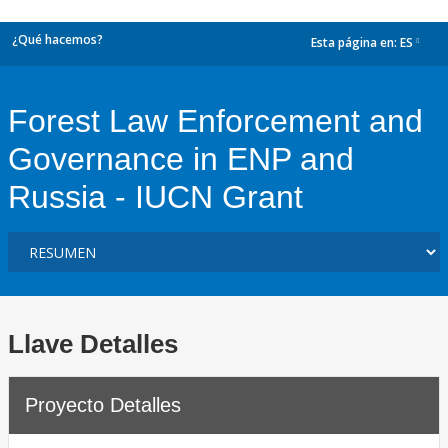
¿Qué hacemos?
Esta página en:
ES
dropdown
Forest Law Enforcement and
Governance in ENP and
Russia - IUCN Grant
Llave Detalles
Proyecto Detalles