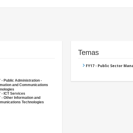
Temas
FY17 - Public Sector Ma
 - Public Administration -
rmation and Communications
nologies
 - ICT Services
 - Other Information and
unications Technologies