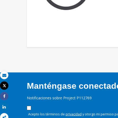
Correo electrónico
Manténgase conectado,
Tweet
Imprimir
Notificaciones sobre Project P112769
Share
Share
Acepto los términos de
privacidad
y otorgo mi permiso pa