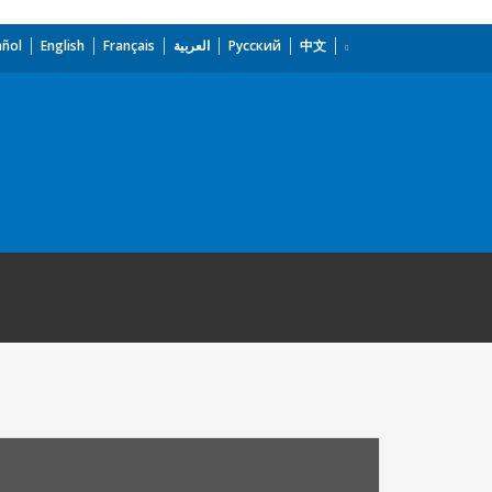
añol
English
Français
العربية
Русский
中文