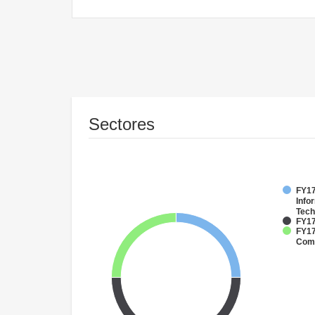
Sectores
FY17
Info
Tech
FY17
FY17
Comm