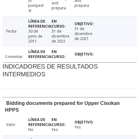
of
and
and
pumped
prepara
prepara
st
31 de
Fecha
30 de
31 de
diciembre
junio de
diciembre
de 2021
2011
de 2021
Comentar
INDICADORES DE RESULTADOS
INTERMEDIOS
Bidding documents prepared for Upper Cisokan
HPPS
Valor
Yes
No
Yes