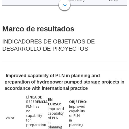
Marco de resultados
INDICADORES DE OBJETIVOS DE
DESARROLLO DE PROYECTOS
Improved capability of PLN in planning and
preparation of hydropower pumped storage projects in
accordance with international practice
PLN has
Improved
Improved
no
capability
capability
capability
of PLN
Valor
of PLN
for
in
in
preparation
planning
planning