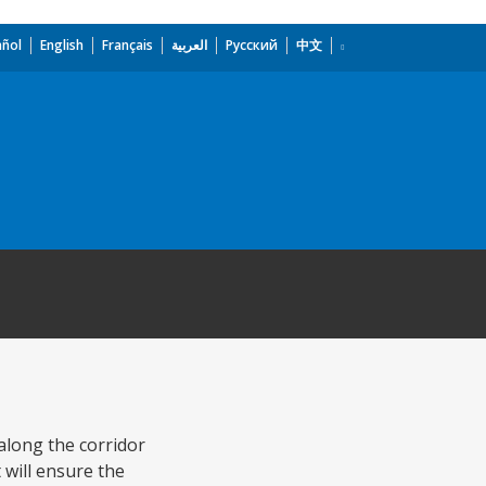
añol
English
Français
العربية
Русский
中文
 along the corridor
will ensure the