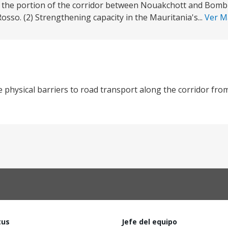
(a) the portion of the corridor between Nouakchott and Bombr
sso. (2) Strengthening capacity in the Mauritania's...
Ver 
e physical barriers to road transport along the corridor fr
tus
Jefe del equipo