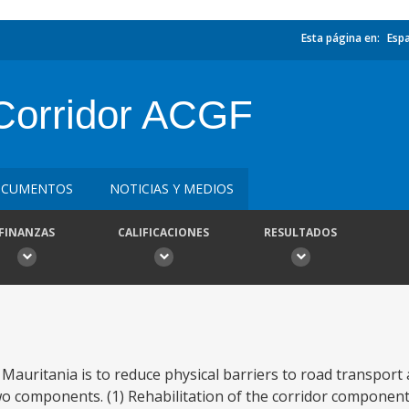
Esta página en:
Esp
Corridor ACGF
CUMENTOS
NOTICIAS Y MEDIOS
FINANZAS
CALIFICACIONES
RESULTADOS
 Mauritania is to reduce physical barriers to road transport
o components. (1) Rehabilitation of the corridor component 