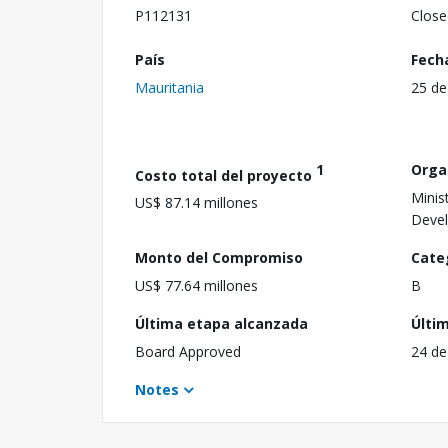
P112131
Close
País
Fech
Mauritania
25 de
1
Orga
Costo total del proyecto
Minis
US$ 87.14 millones
Deve
Monto del Compromiso
Cate
US$ 77.64 millones
B
Última etapa alcanzada
Últi
Board Approved
24 de
Notes