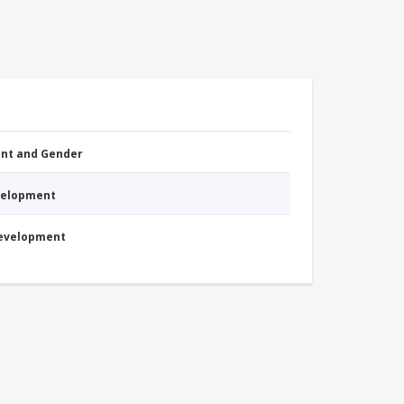
nt and Gender
evelopment
Development