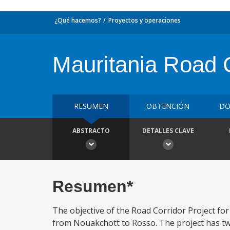
¿Qué hacemos?
Proyectos y operaciones
Mauritania Road 
RESUMEN
OBTENCIÓN
DO
ABSTRACTO
DETALLES CLAVE
Resumen*
The objective of the Road Corridor Project for
from Nouakchott to Rosso. The project has tw