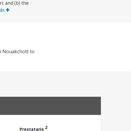
i; and (b) the
Más
om Nouakchott to
2
Prestatario