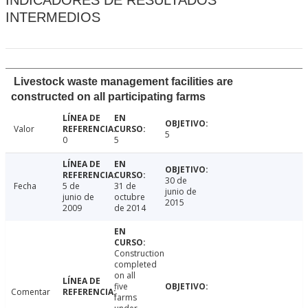
INDICADORES DE RESULTADOS
INTERMEDIOS
Livestock waste management facilities are
constructed on all participating farms
Valor
5
0
5
30 de
Fecha
5 de
31 de
junio de
junio de
octubre
2015
2009
de 2014
Construction
completed
on all
five
Comentar
farms