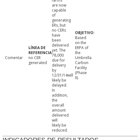
farms
are now
capable
of
generating
ERs, but
no CERs
have
Based
been
on the
delivered
ERPA of
yet. The
the
78,000
Comentar
no CER
Umbrella
due for
generated
Carbon
delivery
Facility
by
(Phase
12/31/14will
II).
likely be
delayed.
In
addition,
the
overall
amount
delivered
will
likely be
reduced.