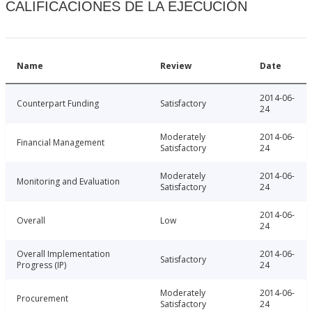
CALIFICACIONES DE LA EJECUCIÓN
Name
Review
Date
2014-06-
Counterpart Funding
Satisfactory
24
Moderately
2014-06-
Financial Management
Satisfactory
24
Moderately
2014-06-
Monitoring and Evaluation
Satisfactory
24
2014-06-
Overall
Low
24
Overall Implementation
2014-06-
Satisfactory
Progress (IP)
24
Moderately
2014-06-
Procurement
Satisfactory
24