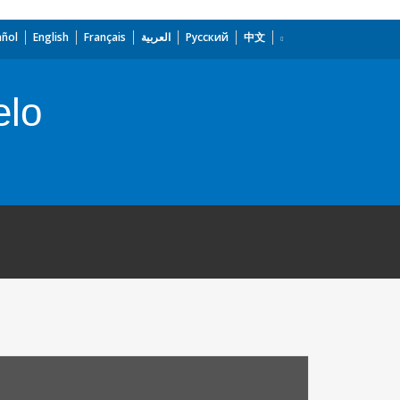
añol
English
Français
العربية
Русский
中文
elo