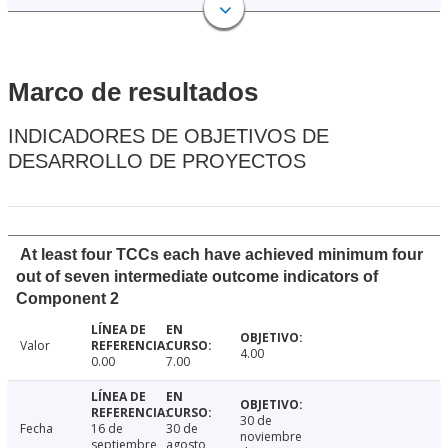
Marco de resultados
INDICADORES DE OBJETIVOS DE
DESARROLLO DE PROYECTOS
At least four TCCs each have achieved minimum four
out of seven intermediate outcome indicators of
Component 2
Valor
4.00
0.00
7.00
30 de
Fecha
16 de
30 de
noviembre
septiembre
agosto