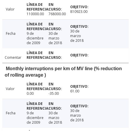
Valor
810923.00
110000.00
768000.00
30 de
Fecha
9 de
30 de
marzo
diciembre
marzo
de 2018
de 2009
de 2018
Comentar
Monthly interruptions per km of MV line (% reduction
of rolling average )
Valor
61.00
0.00
-35.00
30 de
Fecha
9 de
30 de
marzo
diciembre
marzo
de 2018
de 2009
de 2018