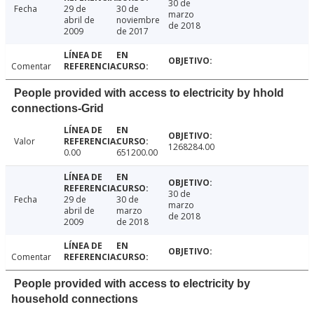
30 de
Fecha
29 de
30 de
marzo
abril de
noviembre
de 2018
2009
de 2017
Comentar
People provided with access to electricity by hhold
connections-Grid
Valor
1268284.00
0.00
651200.00
30 de
Fecha
29 de
30 de
marzo
abril de
marzo
de 2018
2009
de 2018
Comentar
People provided with access to electricity by
household connections