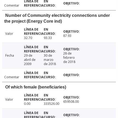
Comentar
Number of Community electricity connections under
the project (Energy Core ind)
Valor
87.93
32.70
93.33
28 de
Fecha
29 de
30 de
febrero
abril de
marzo
de 2018
2009
de 2018
Comentar
Of which female (beneficiaries)
Valor
659508.00
0.00
333526.00