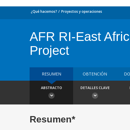
¿Qué hacemos?
Proyectos y operaciones
AFR RI-East Afric
Project
RESUMEN
OBTENCIÓN
DO
ABSTRACTO
DETALLES CLAVE
Resumen*