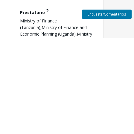
2
Prestatario
Encuesta/Comentarios
Ministry of Finance
(Tanzania),Ministry of Finance and
Economic Planning (Uganda),Ministry
of Finance, Budget and Privatization
(Burundi),The National Treasury and
Planning (Kenya)
Fecha de vigencia
el
7 de septiembre de 2010
3
Aprobación FY
2010