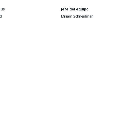
tus
Jefe del equipo
d
Miriam Schneidman
a de divulgación
Fecha de aprobación
 noviembre de 2008
(a partir de la presentación ante 
Directorio)
25 de mayo de 2010
nismo Ejecutor
Región
try of Health (Kenya),Ministry of
Eastern and Southern Africa
h (Uganda),Ministry of Health,
unity Development, Gender,
ly and Children