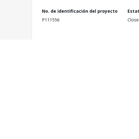
No. de identificación del proyecto
Esta
P111556
Close
País
Fech
Eastern and Southern Africa
25 de
1
Orga
Costo total del proyecto
Minis
US$ 113.66 millones
Healt
Comm
Elder