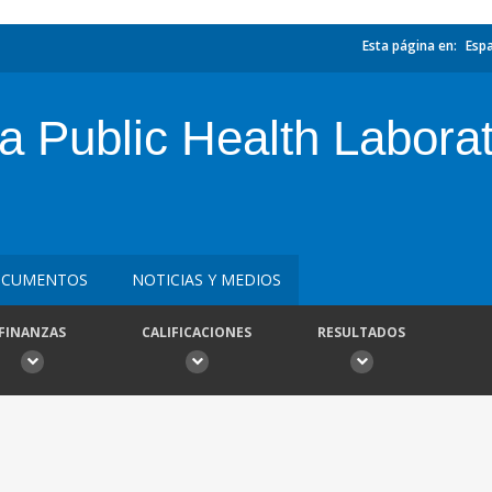
Esta página en:
Esp
a Public Health Labora
CUMENTOS
NOTICIAS Y MEDIOS
FINANZAS
CALIFICACIONES
RESULTADOS