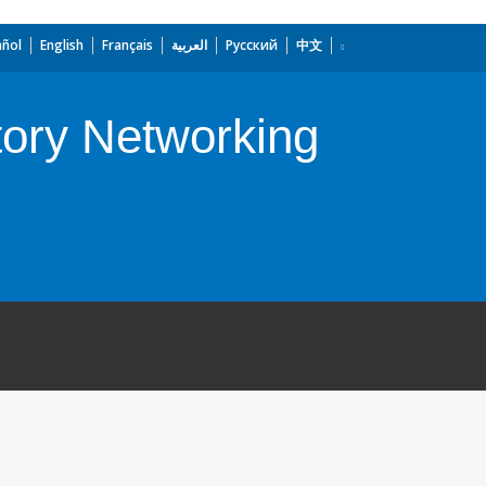
añol
English
Français
العربية
Русский
中文
tory Networking