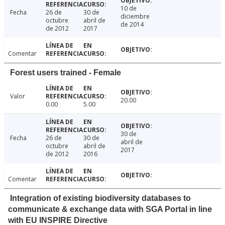
10 de
Fecha
26 de
30 de
diciembre
octubre
abril de
de 2014
de 2012
2017
Comentar
Forest users trained - Female
Valor
20.00
0.00
5.00
30 de
Fecha
26 de
30 de
abril de
octubre
abril de
2017
de 2012
2016
Comentar
Integration of existing biodiversity databases to
communicate & exchange data with SGA Portal in line
with EU INSPIRE Directive