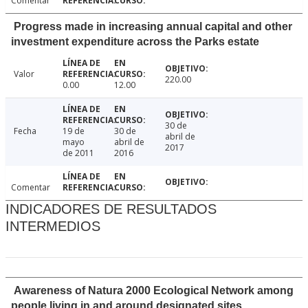
Comentar
Progress made in increasing annual capital and other
investment expenditure across the Parks estate
Valor
220.00
0.00
12.00
30 de
Fecha
19 de
30 de
abril de
mayo
abril de
2017
de 2011
2016
Comentar
INDICADORES DE RESULTADOS
INTERMEDIOS
Awareness of Natura 2000 Ecological Network among
people living in and around designated sites