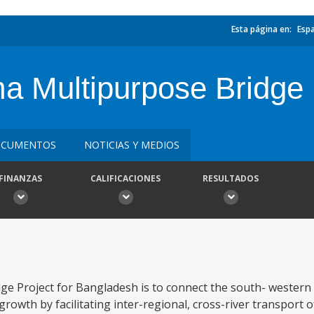
Esta página en:
Esp
 Multipurpose Bridge 
CUMENTOS
NOTICIAS Y MEDIOS
FINANZAS
CALIFICACIONES
RESULTADOS
e Project for Bangladesh is to connect the south- western 
growth by facilitating inter-regional, cross-river transport