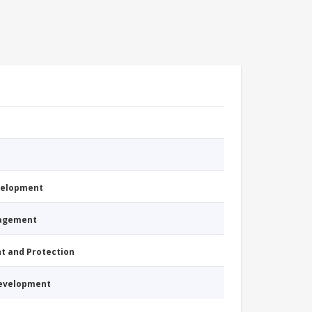
evelopment
nagement
nt and Protection
Development