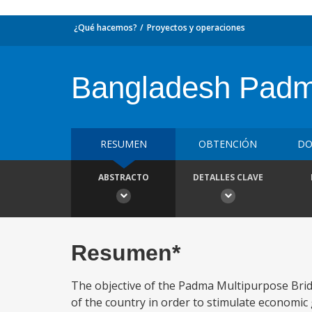
¿Qué hacemos?
Proyectos y operaciones
Bangladesh Padma
RESUMEN
OBTENCIÓN
DO
ABSTRACTO
DETALLES CLAVE
Resumen*
The objective of the Padma Multipurpose Bridg
of the country in order to stimulate economic 