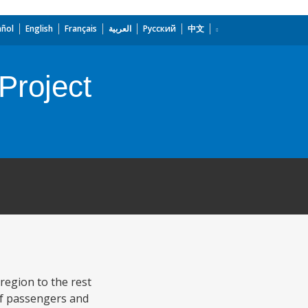
añol
English
Français
العربية
Русский
中文
Project
region to the rest
 of passengers and