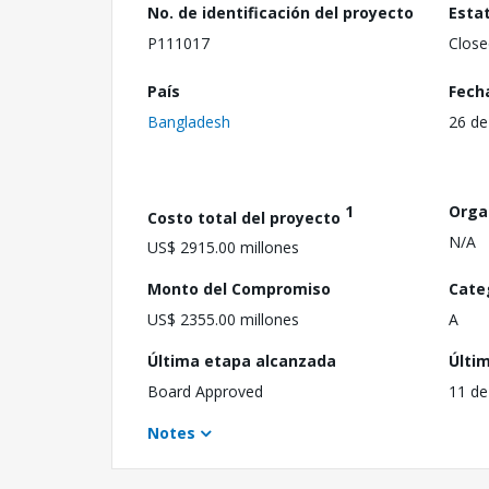
No. de identificación del proyecto
Esta
P111017
Close
País
Fech
Bangladesh
26 de
1
Orga
Costo total del proyecto
N/A
US$ 2915.00 millones
Monto del Compromiso
Cate
US$ 2355.00 millones
A
Última etapa alcanzada
Últi
Board Approved
11 de
Notes