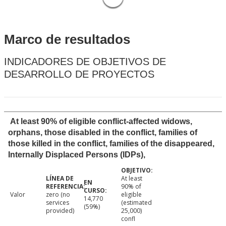
Marco de resultados
INDICADORES DE OBJETIVOS DE
DESARROLLO DE PROYECTOS
At least 90% of eligible conflict-affected widows,
orphans, those disabled in the conflict, families of
those killed in the conflict, families of the disappeared,
Internally Displaced Persons (IDPs),
At least
90% of
Valor
zero (no
eligible
14,770
services
(estimated
(59%)
provided)
25,000)
confl