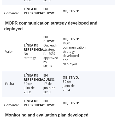
2008
2013
Comentar
MOPR communication strategy developed and
deployed
MOPR
Outreach
communication
strategy
Valor
strategy
No
for ESES
developed
strategy
approved
and
by
deployed
MOPR
30 de
Fecha
30 de
17 de
junio de
julio de
junio de
2014
2008
2013
Comentar
Monitoring and evaluation plan developed