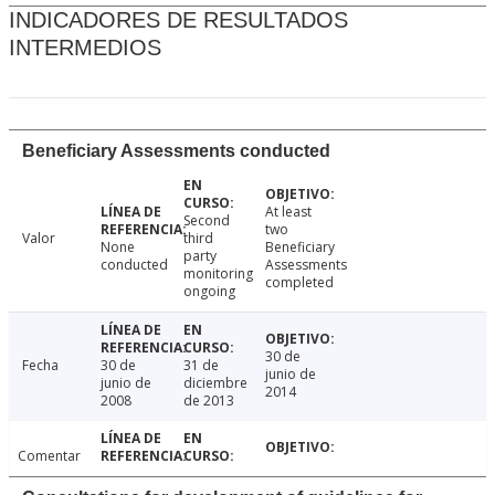
INDICADORES DE RESULTADOS
INTERMEDIOS
Beneficiary Assessments conducted
At least
Second
two
Valor
third
None
Beneficiary
party
conducted
Assessments
monitoring
completed
ongoing
30 de
Fecha
30 de
31 de
junio de
junio de
diciembre
2014
2008
de 2013
Comentar