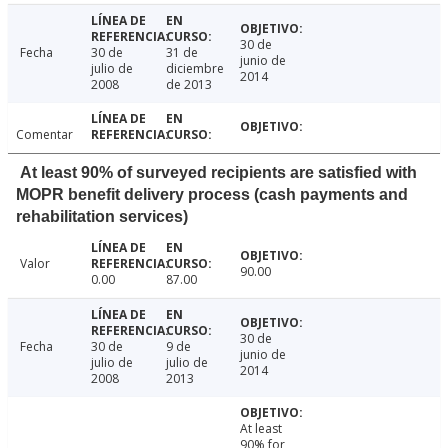
30 de
Fecha
30 de
31 de
junio de
julio de
diciembre
2014
2008
de 2013
Comentar
At least 90% of surveyed recipients are satisfied with
MOPR benefit delivery process (cash payments and
rehabilitation services)
Valor
90.00
0.00
87.00
30 de
Fecha
30 de
9 de
junio de
julio de
julio de
2014
2008
2013
At least
90% for