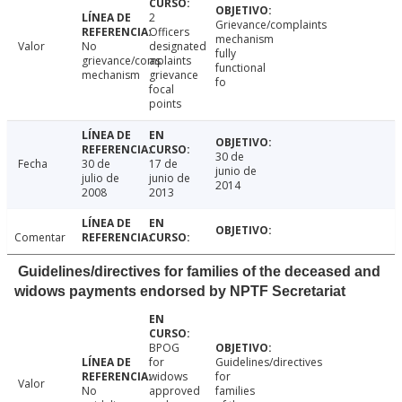
2
Grievance/complaints
Officers
mechanism
Valor
No
designated
fully
grievance/complaints
as
functional
mechanism
grievance
fo
focal
points
30 de
Fecha
30 de
17 de
junio de
julio de
junio de
2014
2008
2013
Comentar
Guidelines/directives for families of the deceased and
widows payments endorsed by NPTF Secretariat
BPOG
for
Guidelines/directives
widows
for
Valor
No
approved
families