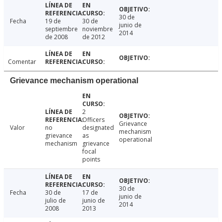
30 de
Fecha
19 de
30 de
junio de
septiembre
noviembre
2014
de 2008
de 2012
Comentar
Grievance mechanism operational
2
Officers
Grievance
Valor
no
designated
mechanism
grievance
as
operational
mechanism
grievance
focal
points
30 de
Fecha
30 de
17 de
junio de
julio de
junio de
2014
2008
2013