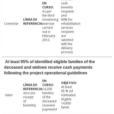
cash
benefits
As per
recipient
the third
and
monitoring
80% for
Comentar
exercise
rehabilitation
carried
services
out in
recipient
February
are
2012.
satisfied
with the
delivery
process
At least 95% of identified eligible families of the
deceased and widows receive cash payments
following the project operational guidelines
At least
14,200
95 % (of
zero (no
families
Valor
estimated
receipt
of the
eligible
of
deceased
14,800
benefits)
received
famili
payment4