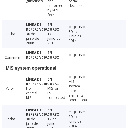
guidelines
and
of the
endorsed
deceased
by NPTF
Secr
30 de
Fecha
30 de
17 de
junio de
junio de
junio de
2014
2008
2013
Comentar
MIS system operational
MIS
system
Valor
No
MIS for
core
central
ESES
elements
MIS
completed
operational
30 de
Fecha
30 de
17 de
junio de
julio de
junio de
2014