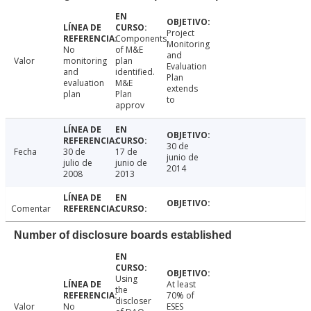
Project
Components
Monitoring
No
of M&E
and
Valor
monitoring
plan
Evaluation
and
identified.
Plan
evaluation
M&E
extends
plan
Plan
to
approv
30 de
Fecha
30 de
17 de
junio de
julio de
junio de
2014
2008
2013
Comentar
Number of disclosure boards established
Using
At least
the
70% of
discloser
Valor
No
ESES