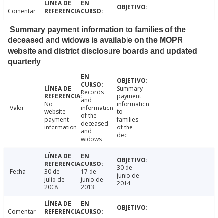
Comentar
Summary payment information to families of the
deceased and widows is available on the MOPR
website and district disclosure boards and updated
quarterly
Summary
Records
payment
and
No
information
Valor
information
website
to
of the
payment
families
deceased
information
of the
and
dec
widows
30 de
Fecha
30 de
17 de
junio de
julio de
junio de
2014
2008
2013
Comentar