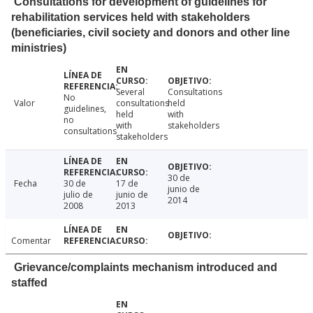
Consultations for development of guidelines for
rehabilitation services held with stakeholders
(beneficiaries, civil society and donors and other line
ministries)
Several
Consultations
No
Valor
consultations
held
guidelines,
held
with
no
with
stakeholders
consultations
stakeholders
30 de
Fecha
30 de
17 de
junio de
julio de
junio de
2014
2008
2013
Comentar
Grievance/complaints mechanism introduced and
staffed