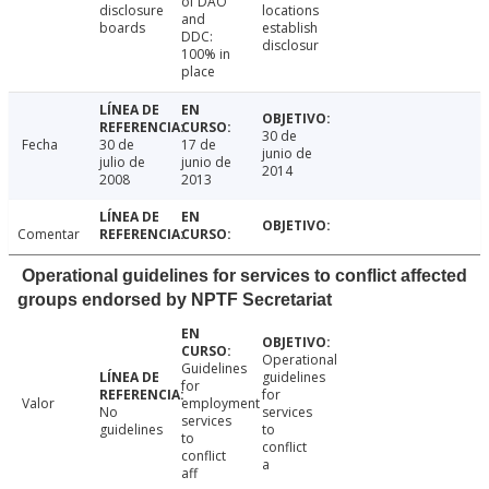
of DAO
disclosure
locations
and
boards
establish
DDC:
disclosur
100% in
place
30 de
Fecha
30 de
17 de
junio de
julio de
junio de
2014
2008
2013
Comentar
Operational guidelines for services to conflict affected
groups endorsed by NPTF Secretariat
Operational
Guidelines
guidelines
for
for
Valor
employment
No
services
services
guidelines
to
to
conflict
conflict
a
aff