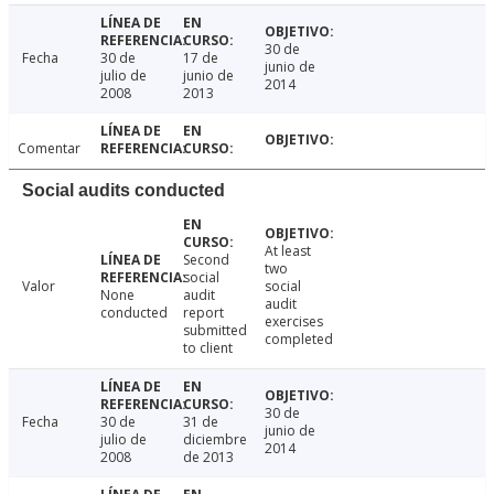
30 de
Fecha
30 de
17 de
junio de
julio de
junio de
2014
2008
2013
Comentar
Social audits conducted
At least
Second
two
social
Valor
social
None
audit
audit
conducted
report
exercises
submitted
completed
to client
30 de
Fecha
30 de
31 de
junio de
julio de
diciembre
2014
2008
de 2013