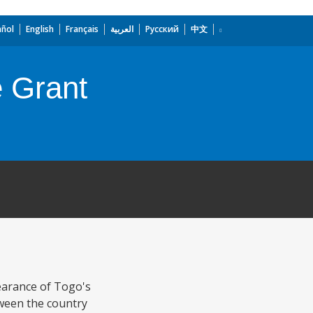
añol
English
Français
العربية
Русский
中文
 Grant
learance of Togo's
tween the country