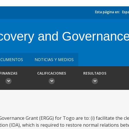
Esta página en:
Esp
overy and Governance
CUMENTOS
NOTICIAS Y MEDIOS
FINANZAS
CALIFICACIONES
RESULTADOS
vernance Grant (ERGG) for Togo are to: (i) facilitate the c
ion (IDA), which is required to restore normal relations be