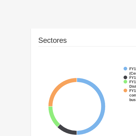
Sectores
FY1
(Ce
FY1
FY1
Dist
FY1
com
bus