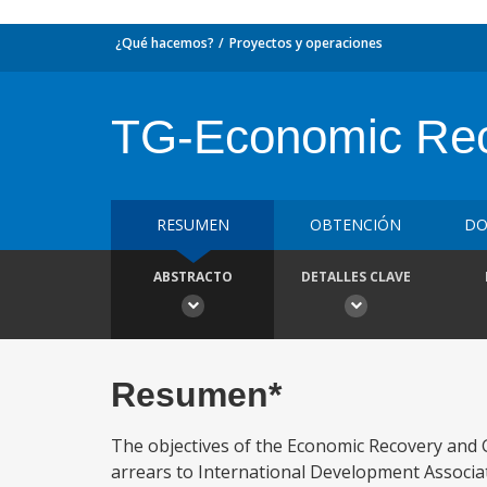
¿Qué hacemos?
Proyectos y operaciones
TG-Economic Rec
RESUMEN
OBTENCIÓN
DO
ABSTRACTO
DETALLES CLAVE
Resumen*
The objectives of the Economic Recovery and Go
arrears to International Development Associat