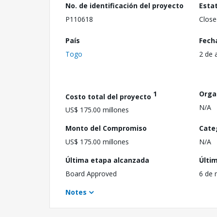
No. de identificación del proyecto
Esta
P110618
Close
País
Fech
Togo
2 de 
1
Orga
Costo total del proyecto
N/A
US$ 175.00 millones
Monto del Compromiso
Cate
US$ 175.00 millones
N/A
Última etapa alcanzada
Últi
Board Approved
6 de 
Notes