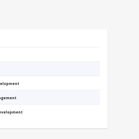
evelopment
nagement
Development