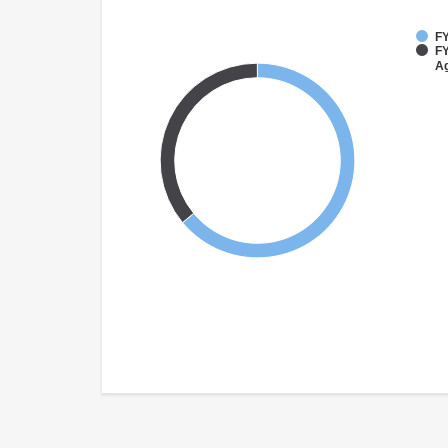
FY
FY
Ag