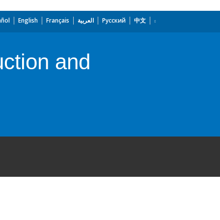
añol
English
Français
العربية
Русский
中文
uction and