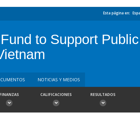
Esta página en:
Esp
 Fund to Support Public
 Vietnam
CUMENTOS
NOTICIAS Y MEDIOS
FINANZAS
CALIFICACIONES
RESULTADOS