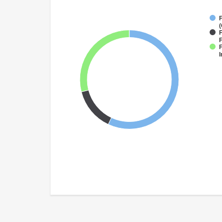
(
F
F
F
I