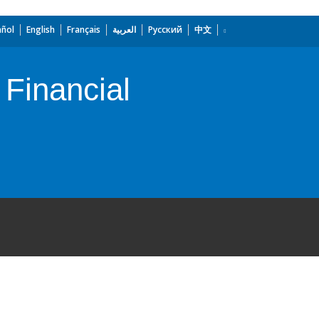
añol
English
Français
العربية
Русский
中文
 Financial