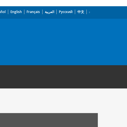
añol
English
Français
العربية
Русский
中文