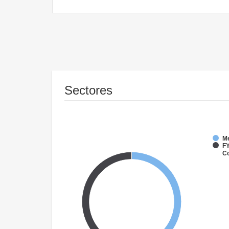
Sectores
M
FY
Co