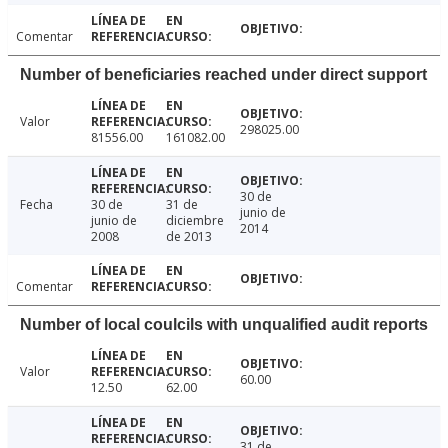
Comentar
Number of beneficiaries reached under direct support
Valor
298025.00
81556.00
161082.00
30 de
Fecha
30 de
31 de
junio de
junio de
diciembre
2014
2008
de 2013
Comentar
Number of local coulcils with unqualified audit reports
Valor
60.00
12.50
62.00
31 de