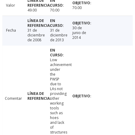
Valor
70.00
49.00
70.00
30 de
Fecha
31 de
31 de
junio de
diciembre
diciembre
2014
de 2008
de 2013
Low
achievement
under
the
PWSP
due to
LAs not
providing
Comentar
other
working
tools
such as
hoes
and lack
of
structures