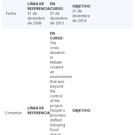
31 de
Fecha
31 de
31 de
diciembre
diciembre
diciembre
de 2014
de 2008
de 2013
The
crisis
situation
in
Malawi
created
an
environment
that was
beyond
the
control
of the
project.
People's
Comentar
priorities
shifted
tobuying
food
due to