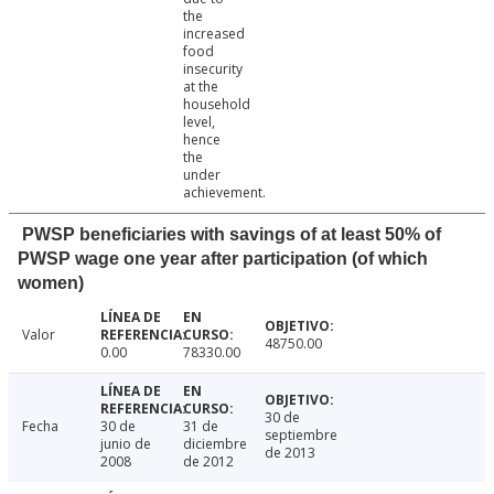
the
increased
food
insecurity
at the
household
level,
hence
the
under
achievement.
PWSP beneficiaries with savings of at least 50% of
PWSP wage one year after participation (of which
women)
Valor
48750.00
0.00
78330.00
30 de
Fecha
30 de
31 de
septiembre
junio de
diciembre
de 2013
2008
de 2012