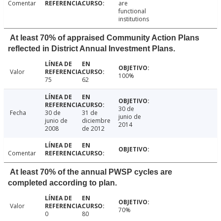
Comentar
are
functional
institutions
At least 70% of appraised Community Action Plans
reflected in District Annual Investment Plans.
Valor
100%
75
62
30 de
Fecha
30 de
31 de
junio de
junio de
diciembre
2014
2008
de 2012
Comentar
At least 70% of the annual PWSP cycles are
completed according to plan.
Valor
70%
0
80