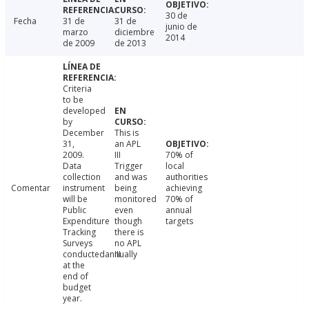
30 de
Fecha
31 de
31 de
junio de
marzo
diciembre
2014
de 2009
de 2013
Criteria
to be
developed
by
December
This is
31,
an APL
2009.
III
70% of
Data
Trigger
local
collection
and was
authorities
Comentar
instrument
being
achieving
will be
monitored
70% of
Public
even
annual
Expenditure
though
targets
Tracking
there is
Surveys
no APL
conductedannually
III
at the
end of
budget
year.