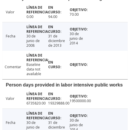
Valor
70.00
0.00
94.00
30 de
Fecha
30 de
31 de
junio de
junio de
diciembre
2014
2008
de 2013
Baseline
Comentar
data not
available
Person days provided in labor intensive public works
Valor
19500000.00
6735820.00
19329888.00
30 de
Fecha
30 de
31 de
junio de
junio de
diciembre
2014