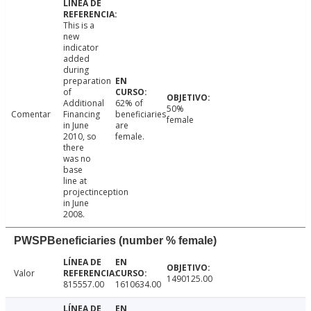
This is a
new
indicator
added
during
preparation
of
Additional
62% of
50%
Comentar
Financing
beneficiaries
female
in June
are
2010, so
female.
there
was no
base
line at
projectinception
in June
2008.
PWSPBeneficiaries (number % female)
Valor
1490125.00
815557.00
1610634.00