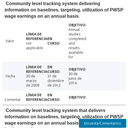
Community level tracking system delivering
information on baselines, targeting, utilization of PWSP
wage earnings on an annual basis.
Annual
studies
completed
Valor
not
and
applicable
results
available
for
30 de
Fecha
30 de
31 de
junio de
marzo
diciembre
2014
de 2009
de 2012
Comentar
Community level tracking system that delivers
information on baselines, targeting, utilization of PWSP
wage earnings on an annual basis defined and
Encuesta/Comentarios