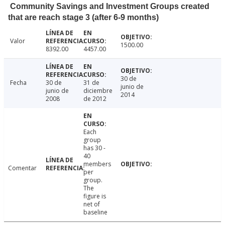
Community Savings and Investment Groups created
that are reach stage 3 (after 6-9 months)
Valor
1500.00
8392.00
4457.00
30 de
Fecha
30 de
31 de
junio de
junio de
diciembre
2014
2008
de 2012
Each
group
has 30 -
40
members
Comentar
per
group.
The
figure is
net of
baseline