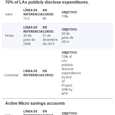
70% of LAs publicly disclose expenditures.
Valor
70%
12.5
80
30 de
Fecha
30 de
31 de
junio de
junio de
diciembre
2014
2008
de 2013
70% of
LAs
publicly
disclose
expenditures
Comentar
by End
of
Project;
30% by
MTR
Active Micro savings accounts