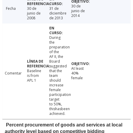
30 de
Fecha
30 de
31 de
junio de
junio de
diciembre
2014
2008
de 2013
During
the
preparation
of the
AF II, the
Board
suggested
At least
Baseline
that the
Comentar
40%
is from
team
female
APL 1
should
increase
female
participation
target
to 50%,
thishasbeen
achieved.
Percent procurement of goods and services at local
authority level based on competitive bidding