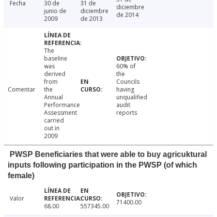
Fecha
30 de
31 de
diciembre
junio de
diciembre
de 2014
2009
de 2013
The
baseline
was
60% of
derived
the
from
Councils
Comentar
the
having
Annual
unqualified
Performance
audit
Assessment
reports
carried
out in
2009
PWSP Beneficiaries that were able to buy agricuktural
inputs following participation in the PWSP (of which
female)
Valor
71400.00
68.00
557345.00