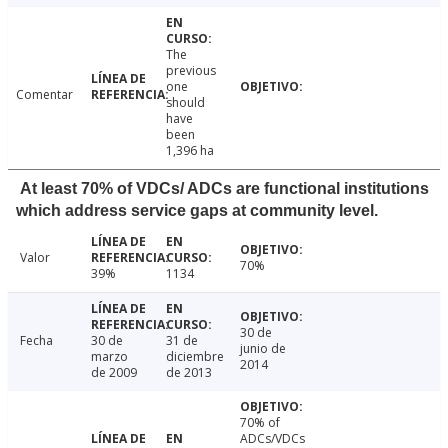
The
previous
one
Comentar
should
have
been
1,396 ha
At least 70% of VDCs/ ADCs are functional institutions
which address service gaps at community level.
Valor
70%
39%
1134
30 de
Fecha
30 de
31 de
junio de
marzo
diciembre
2014
de 2009
de 2013
70% of
ADCs/VDCs