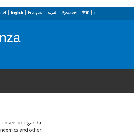
añol
English
Français
العربية
Русский
中文
enza
d humans in Uganda
pandemics and other