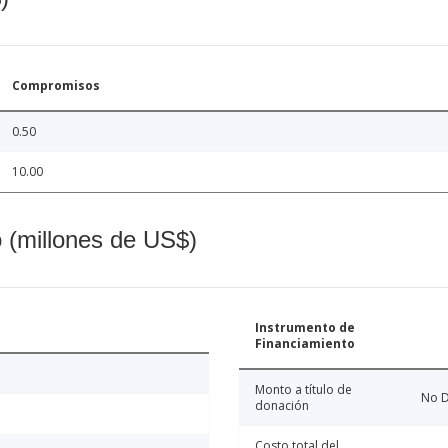
Compromisos
0.50
10.00
o (millones de US$)
Instrumento de
Financiamiento
Monto a título de
No D
donación
Costo total del