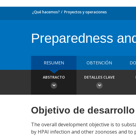
¿Qué hacemos?
Proyectos y operaciones
Preparedness and 
RESUMEN
OBTENCIÓN
DO
ABSTRACTO
DETALLES CLAVE
Objetivo de desarrollo
The overall development objective is to subst
by HPAI infection and other zoonoses and to p