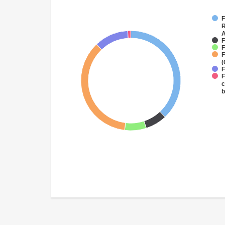
F
R
A
F
F
F
(
F
F
c
b