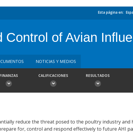
Esta página en:
Esp
Control of Avian Influ
CUMENTOS
NOTICIAS Y MEDIOS
FINANZAS
CALIFICACIONES
RESULTADOS
antially reduce the threat posed to the poultry industry an
repare for, control and respond effectively to future AHI 