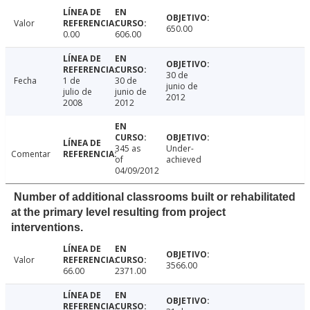
Valor
650.00
0.00
606.00
30 de
Fecha
1 de
30 de
junio de
julio de
junio de
2012
2008
2012
345 as
Under-
Comentar
of
achieved
04/09/2012
Number of additional classrooms built or rehabilitated
at the primary level resulting from project
interventions.
Valor
3566.00
66.00
2371.00