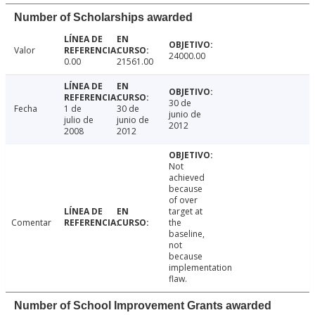
Number of Scholarships awarded
Valor
24000.00
0.00
21561.00
30 de
Fecha
1 de
30 de
junio de
julio de
junio de
2012
2008
2012
Not
achieved
because
of over
target at
Comentar
the
baseline,
not
because
implementation
flaw.
Number of School Improvement Grants awarded