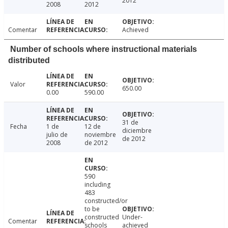
2012
2008
2012
Comentar
Achieved
Number of schools where instructional materials
distributed
Valor
650.00
0.00
590.00
31 de
Fecha
1 de
12 de
diciembre
julio de
noviembre
de 2012
2008
de 2012
590
including
483
constructed/or
to be
constructed
Under-
Comentar
schools
achieved