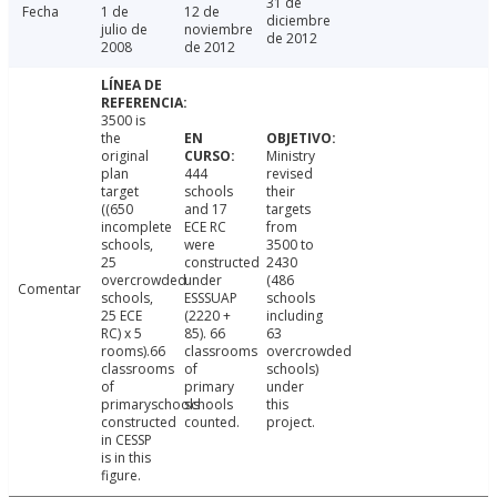
31 de
Fecha
1 de
12 de
diciembre
julio de
noviembre
de 2012
2008
de 2012
3500 is
the
original
Ministry
plan
444
revised
target
schools
their
((650
and 17
targets
incomplete
ECE RC
from
schools,
were
3500 to
25
constructed
2430
overcrowded
under
(486
Comentar
schools,
ESSSUAP
schools
25 ECE
(2220 +
including
RC) x 5
85). 66
63
rooms).66
classrooms
overcrowded
classrooms
of
schools)
of
primary
under
primaryschools
schools
this
constructed
counted.
project.
in CESSP
is in this
figure.