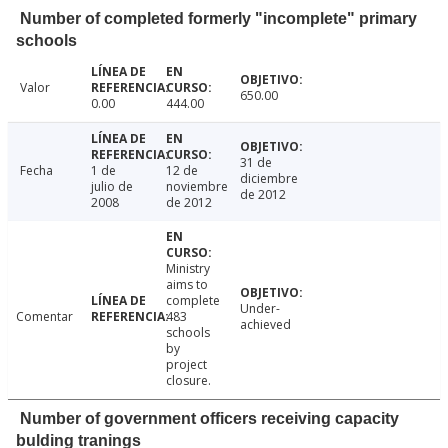
Number of completed formerly "incomplete" primary
schools
Valor
650.00
0.00
444.00
31 de
Fecha
1 de
12 de
diciembre
julio de
noviembre
de 2012
2008
de 2012
Ministry
aims to
complete
Under-
Comentar
483
achieved
schools
by
project
closure.
Number of government officers receiving capacity
bulding tranings