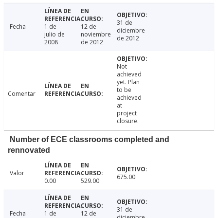
31 de
Fecha
1 de
12 de
diciembre
julio de
noviembre
de 2012
2008
de 2012
Not
achieved
yet. Plan
to be
Comentar
achieved
at
project
closure.
Number of ECE classrooms completed and
rennovated
Valor
675.00
0.00
529.00
31 de
Fecha
1 de
12 de
diciembre