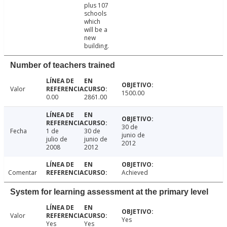
plus 107
schools
which
will be a
new
building.
Number of teachers trained
Valor
1500.00
0.00
2861.00
30 de
Fecha
1 de
30 de
junio de
julio de
junio de
2012
2008
2012
Comentar
Achieved
System for learning assessment at the primary level
Valor
Yes
Yes
Yes