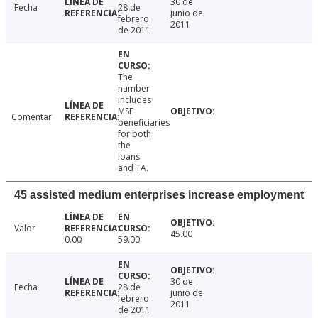
30 de
Fecha
28 de
junio de
febrero
2011
de 2011
The
number
includes
MSE
Comentar
beneficiaries
for both
the
loans
and TA.
45 assisted medium enterprises increase employment
Valor
45.00
0.00
59.00
30 de
Fecha
28 de
junio de
febrero
2011
de 2011