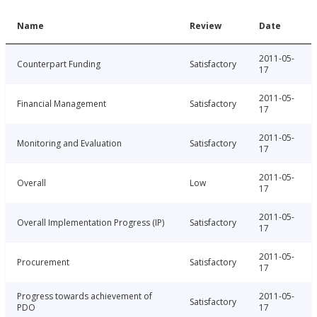
Name
Review
Date
2011-05-
Counterpart Funding
Satisfactory
17
2011-05-
Financial Management
Satisfactory
17
2011-05-
Monitoring and Evaluation
Satisfactory
17
2011-05-
Overall
Low
17
2011-05-
Overall Implementation Progress (IP)
Satisfactory
17
2011-05-
Procurement
Satisfactory
17
Progress towards achievement of
2011-05-
Satisfactory
PDO
17