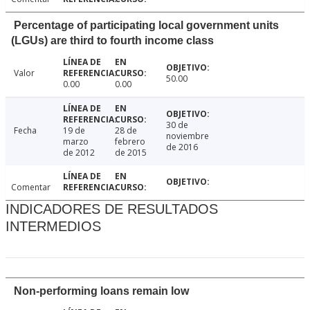
Percentage of participating local government units
(LGUs) are third to fourth income class
Valor
50.00
0.00
0.00
30 de
Fecha
19 de
28 de
noviembre
marzo
febrero
de 2016
de 2012
de 2015
Comentar
INDICADORES DE RESULTADOS
INTERMEDIOS
Non-performing loans remain low