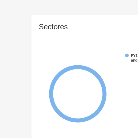
Sectores
FY17
and