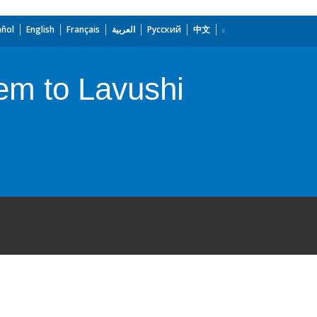
añol
English
Français
العربية
Русский
中文
em to Lavushi