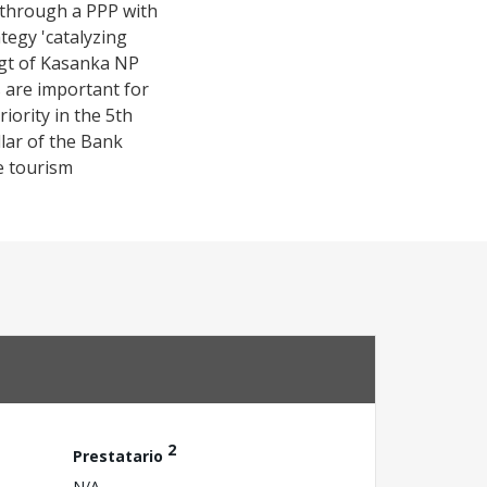
 through a PPP with
tegy 'catalyzing
 mgt of Kasanka NP
 are important for
iority in the 5th
lar of the Bank
de tourism
2
Prestatario
N/A