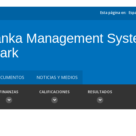
Esta página en:
Esp
anka Management Syst
ark
CUMENTOS
NOTICIAS Y MEDIOS
FINANZAS
CALIFICACIONES
RESULTADOS