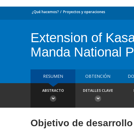
¿Qué hacemos?
Proyectos y operaciones
Extension of Kas
Manda National P
RESUMEN
OBTENCIÓN
DO
ABSTRACTO
DETALLES CLAVE
Objetivo de desarrollo