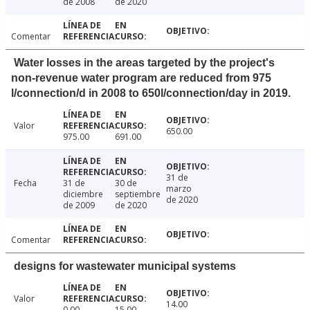
de 2008
de 2020
Comentar
Water losses in the areas targeted by the project's
non-revenue water program are reduced from 975
l/connection/d in 2008 to 650l/connection/day in 2019.
Valor
650.00
975.00
691.00
31 de
Fecha
31 de
30 de
marzo
diciembre
septiembre
de 2020
de 2009
de 2020
Comentar
designs for wastewater municipal systems
Valor
14.00
0.00
15.00