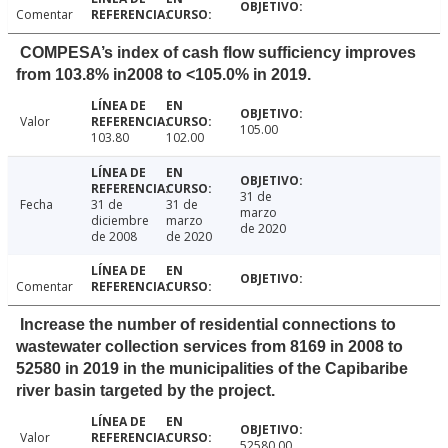
Comentar
COMPESA’s index of cash flow sufficiency improves
from 103.8% in2008 to <105.0% in 2019.
Valor
105.00
103.80
102.00
31 de
Fecha
31 de
31 de
marzo
diciembre
marzo
de 2020
de 2008
de 2020
Comentar
Increase the number of residential connections to
wastewater collection services from 8169 in 2008 to
52580 in 2019 in the municipalities of the Capibaribe
river basin targeted by the project.
Valor
52580.00