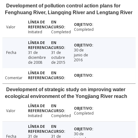
Development of pollution control action plans for
Fenghuang River, Liangqing River and Lengtang River
Valor
Completed
Initiated
Completed
30 de
Fecha
31 de
31 de
junio de
diciembre
octubre
2016
de 2008
de 2015
Comentar
Development of strategic study on improving water
ecological environment of the Yongjiang River reach
Valor
Completed
Initiated
Completed
30 de
Fecha
31 de
31 de