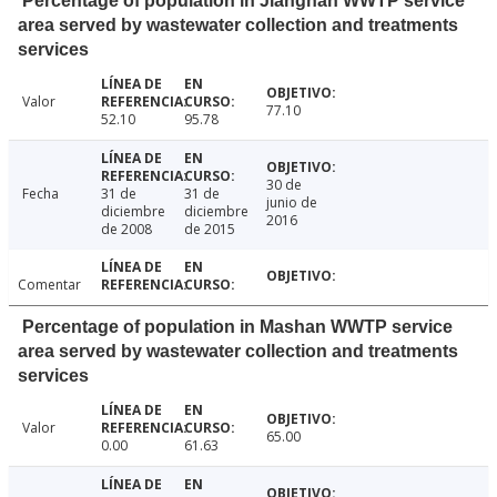
Percentage of population in Jiangnan WWTP service
area served by wastewater collection and treatments
services
Valor
77.10
52.10
95.78
30 de
Fecha
31 de
31 de
junio de
diciembre
diciembre
2016
de 2008
de 2015
Comentar
Percentage of population in Mashan WWTP service
area served by wastewater collection and treatments
services
Valor
65.00
0.00
61.63