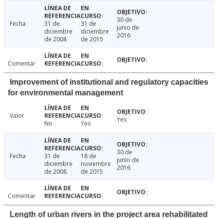
30 de
Fecha
31 de
31 de
junio de
diciembre
diciembre
2016
de 2008
de 2015
Comentar
Improvement of institutional and regulatory capacities
for environmental management
Valor
Yes
No
Yes
30 de
Fecha
31 de
18 de
junio de
diciembre
noviembre
2016
de 2008
de 2015
Comentar
Length of urban rivers in the project area rehabilitated