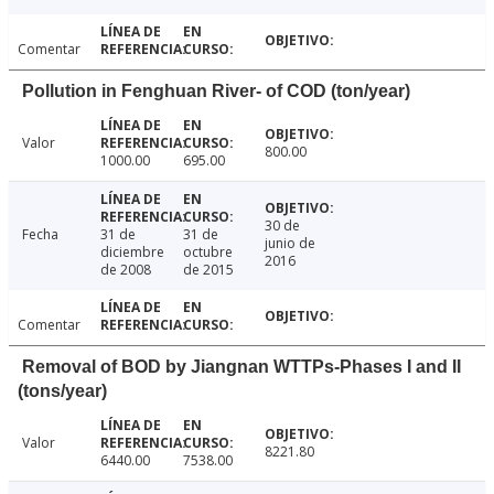
Comentar
Pollution in Fenghuan River- of COD (ton/year)
Valor
800.00
1000.00
695.00
30 de
Fecha
31 de
31 de
junio de
diciembre
octubre
2016
de 2008
de 2015
Comentar
Removal of BOD by Jiangnan WTTPs-Phases I and II
(tons/year)
Valor
8221.80
6440.00
7538.00