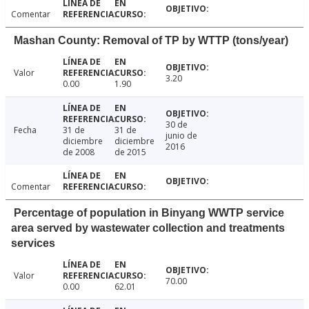
Comentar
Mashan County: Removal of TP by WTTP (tons/year)
Valor
3.20
0.00
1.90
30 de
Fecha
31 de
31 de
junio de
diciembre
diciembre
2016
de 2008
de 2015
Comentar
Percentage of population in Binyang WWTP service
area served by wastewater collection and treatments
services
Valor
70.00
0.00
62.01