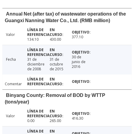
Annual Net (after tax) of wastewater operations of the
Guangxi Nanning Water Co., Ltd. (RMB million)
Valor
377.10
134.10
430.00
30 de
Fecha
31 de
31 de
junio de
diciembre
octubre
2016
de 2008
de 2015
Comentar
Binyang County: Removal of BOD by WTTP
(tons/year)
Valor
416.30
0.00
265.00