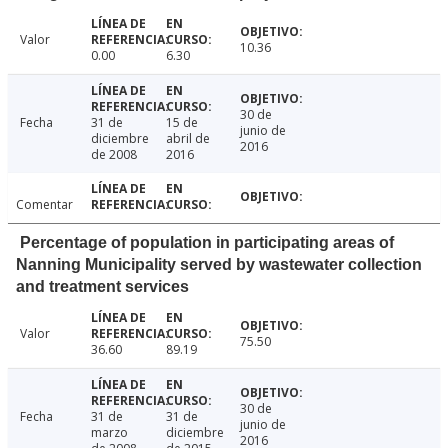
Valor
10.36
0.00
6.30
30 de
Fecha
31 de
15 de
junio de
diciembre
abril de
2016
de 2008
2016
Comentar
Percentage of population in participating areas of
Nanning Municipality served by wastewater collection
and treatment services
Valor
75.50
36.60
89.19
30 de
Fecha
31 de
31 de
junio de
marzo
diciembre
2016