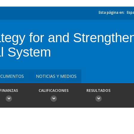
Esta página en:
Esp
egy for and Strengthen
al System
CUMENTOS
NOTICIAS Y MEDIOS
FINANZAS
CALIFICACIONES
RESULTADOS