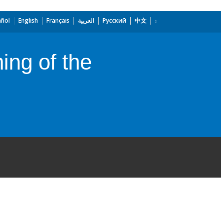
añol
English
Français
العربية
Русский
中文
ing of the