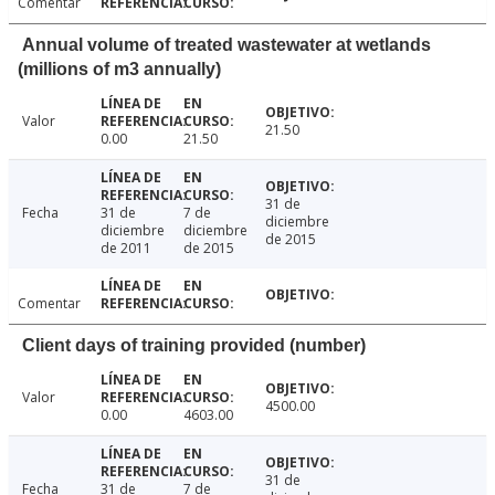
Comentar
Annual volume of treated wastewater at wetlands
(millions of m3 annually)
Valor
21.50
0.00
21.50
31 de
Fecha
31 de
7 de
diciembre
diciembre
diciembre
de 2015
de 2011
de 2015
Comentar
Client days of training provided (number)
Valor
4500.00
0.00
4603.00
31 de
Fecha
31 de
7 de