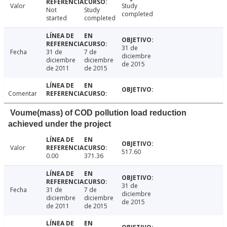
Valor
Study
Not
Study
completed
started
completed
31 de
Fecha
31 de
7 de
diciembre
diciembre
diciembre
de 2015
de 2011
de 2015
Comentar
Voume(mass) of COD pollution load reduction
achieved under the project
Valor
517.60
0.00
371.36
31 de
Fecha
31 de
7 de
diciembre
diciembre
diciembre
de 2015
de 2011
de 2015