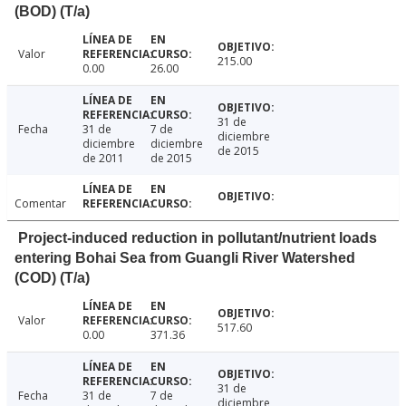
(BOD) (T/a)
Valor
215.00
0.00
26.00
31 de
Fecha
31 de
7 de
diciembre
diciembre
diciembre
de 2015
de 2011
de 2015
Comentar
Project-induced reduction in pollutant/nutrient loads
entering Bohai Sea from Guangli River Watershed
(COD) (T/a)
Valor
517.60
0.00
371.36
31 de
Fecha
31 de
7 de
diciembre