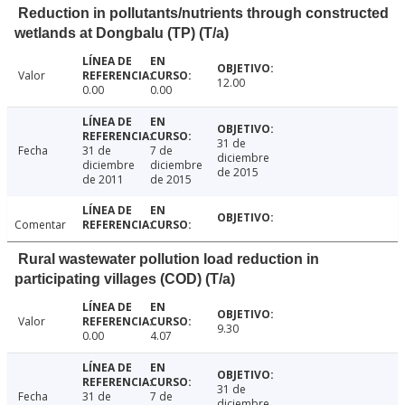
Reduction in pollutants/nutrients through constructed
wetlands at Dongbalu (TP) (T/a)
Valor
12.00
0.00
0.00
31 de
Fecha
31 de
7 de
diciembre
diciembre
diciembre
de 2015
de 2011
de 2015
Comentar
Rural wastewater pollution load reduction in
participating villages (COD) (T/a)
Valor
9.30
0.00
4.07
31 de
Fecha
31 de
7 de
diciembre