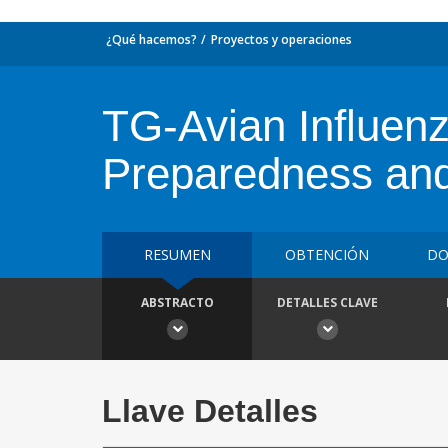
¿Qué hacemos?
Proyectos y operaciones
TG-Avian Influen
Preparedness and
RESUMEN
OBTENCIÓN
DO
ABSTRACTO
DETALLES CLAVE
Llave Detalles