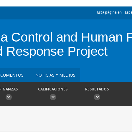
Esta página en:
Esp
za Control and Human
 Response Project
CUMENTOS
NOTICIAS Y MEDIOS
FINANZAS
CALIFICACIONES
RESULTADOS