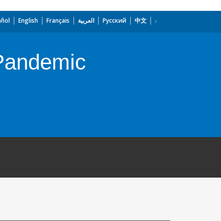
añol
English
Français
العربية
Русский
中文
 Pandemic