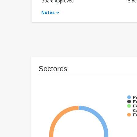
Board Approved
15 de
Notes
Sectores
FY
FY
FY
Co
FY