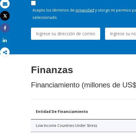
Correo electrónico
Acepto los términos de
privacidad
y otorgo mi permiso pa
Tweet
seleccionado.
Imprimir
Share
Share
Finanzas
Financiamiento (millones de US$
Entidad De Financiamiento
Low Income Countries Under Stress