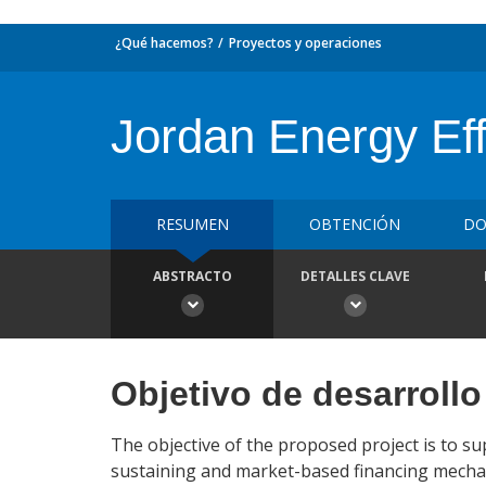
¿Qué hacemos?
Proyectos y operaciones
Jordan Energy Eff
RESUMEN
OBTENCIÓN
DO
ABSTRACTO
DETALLES CLAVE
Objetivo de desarrollo
The objective of the proposed project is to su
sustaining and market-based financing mecha