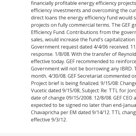
financially profitable energy efficiency project
efficiency investments and overcoming the curr
direct loans the energy efficiency fund would
projects on fully commercial terms. The GEF g
Efficiency Fund. Contributions from the govern
sales, would increase the fund's capitalizatio
Government request dated 4/4/06 received. 1
response. 1/8/08. With the transfer of Reyno
effective today. GEF recommended to reinforc
Government will not be borrowing any IBRD. T
month. 4/30/08. GEF Secretariat commented on 
Project brief is being finalized. 9/15/08: Cha
Vucetic dated 9/15/08, Subject: Re: TTL for Jo
date of change 09/15/2008. 12/8/08. GEF CEO 
expected to be signed no later than end-Janua
Chavapricha per EM dated 9/14/12. TTL change
effective 9/3/12.