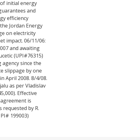
of initial energy
k guarantees and
y efficiency
 the Jordan Energy
e on electricity
et impact. 06/11/06:
2007 and awaiting
ucetic (UPI#76315)
 agency since the
ce slippage by one
 April 2008. 8/4/08.
alu as per Vladislav
,000). Effective
 agreement is
s requested by R.
UPI# 199003)