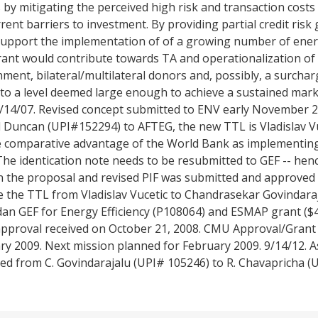
s by mitigating the perceived high risk and transaction costs 
ent barriers to investment. By providing partial credit ris
 support the implementation of of a growing number of energ
rant would contribute towards TA and operationalization of
ment, bilateral/multilateral donors and, possibly, a surcharg
n to a level deemed large enough to achieve a sustained mark
1/14/07. Revised concept submitted to ENV early November 
ld Duncan (UPI#152294) to AFTEG, the new TTL is Vladislav V
e comparative advantage of the World Bank as implementing
he identication note needs to be resubmitted to GEF -- hen
the proposal and revised PIF was submitted and approved in
nge the TTL from Vladislav Vucetic to Chandrasekar Govindaraj
rdan GEF for Energy Efficiency (P108064) and ESMAP grant ($45
approval received on October 21, 2008. CMU Approval/Grant
ry 2009. Next mission planned for February 2009. 9/14/12. A
d from C. Govindarajalu (UPI# 105246) to R. Chavapricha (