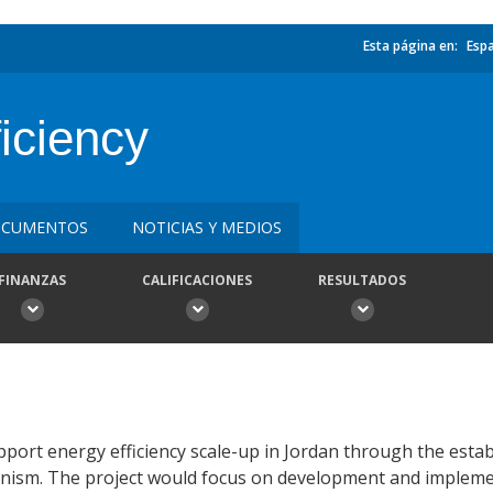
Esta página en:
Esp
iciency
CUMENTOS
NOTICIAS Y MEDIOS
FINANZAS
CALIFICACIONES
RESULTADOS
pport energy efficiency scale-up in Jordan through the estab
nism. The project would focus on development and impleme