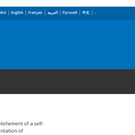
añol
English
Français
العربية
Русский
中文
lishement of a self-
ntation of