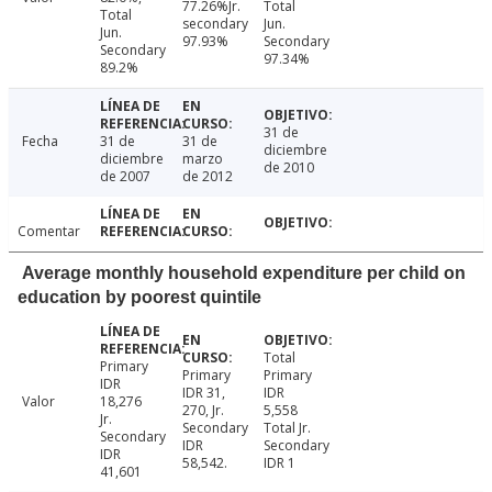
77.26%Jr.
Total
Total
secondary
Jun.
Jun.
97.93%
Secondary
Secondary
97.34%
89.2%
31 de
Fecha
31 de
31 de
diciembre
diciembre
marzo
de 2010
de 2007
de 2012
Comentar
Average monthly household expenditure per child on
education by poorest quintile
Total
Primary
Primary
Primary
IDR
IDR 31,
IDR
Valor
18,276
270, Jr.
5,558
Jr.
Secondary
Total Jr.
Secondary
IDR
Secondary
IDR
58,542.
IDR 1
41,601