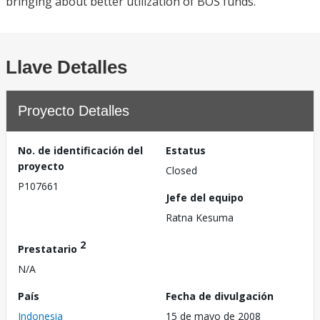
bringing about better utilization of BOS funds.
Llave Detalles
Proyecto Detalles
No. de identificación del
Estatus
proyecto
Closed
P107661
Jefe del equipo
Ratna Kesuma
2
Prestatario
N/A
País
Fecha de divulgación
Indonesia
15 de mayo de 2008