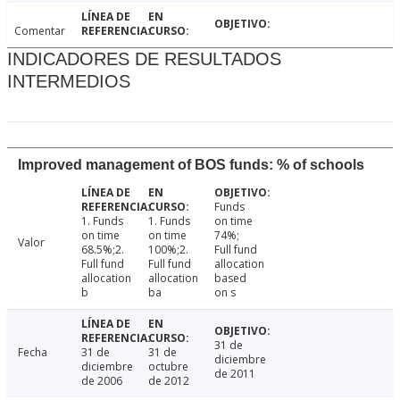
Comentar
INDICADORES DE RESULTADOS
INTERMEDIOS
Improved management of BOS funds: % of schools
Funds
1. Funds
1. Funds
on time
on time
on time
74%;
Valor
68.5%;2.
100%;2.
Full fund
Full fund
Full fund
allocation
allocation
allocation
based
b
ba
on s
31 de
Fecha
31 de
31 de
diciembre
diciembre
octubre
de 2011
de 2006
de 2012