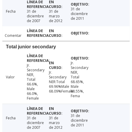
31 de
Fecha
31 de
31 de
diciembre
diciembre
marzo
de 2011
de 2007
de 2012
Comentar
Total junior secondary
Jr.
Jr.
Secondary
Secondary
Jr.
NER,
NER,
Valor
Secondary
Total
Total
NER:Total
68.65%,
66.6%,
69.96%Male
Male
Male
68.09%Female
68.55%,
66.0%,
Fema
Female
31 de
Fecha
31 de
31 de
diciembre
diciembre
marzo
de 2011
de 2007
de 2012