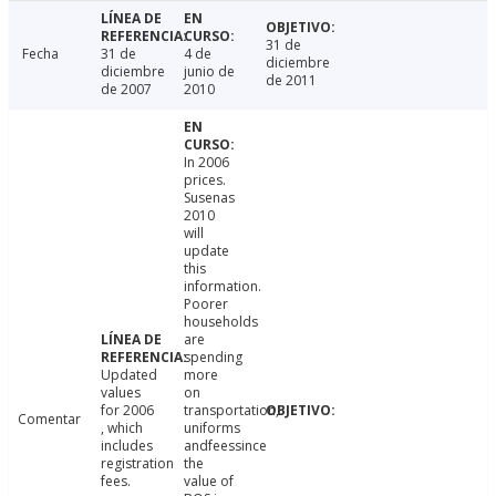
31 de
Fecha
31 de
4 de
diciembre
diciembre
junio de
de 2011
de 2007
2010
In 2006
prices.
Susenas
2010
will
update
this
information.
Poorer
households
are
spending
Updated
more
values
on
for 2006
transportation,
Comentar
, which
uniforms
includes
andfeessince
registration
the
fees.
value of