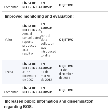
Comentar
Improved monitoring and evaluation:
1.
Annual
School
consolidated
Valor
data
reports
collection
produced
was
as a
introduced
result o
to all s
31 de
Fecha
31 de
31 de
diciembre
diciembre
marzo
de 2011
de 2007
de 2012
Comentar
Increased public information and dissemination
regarding BOS: