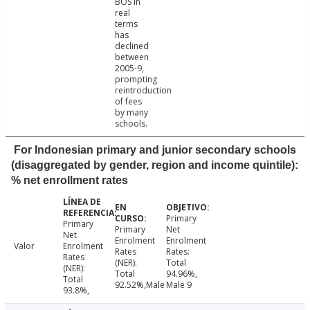
BOS in
real
terms
has
declined
between
2005-9,
prompting
reintroduction
of fees
by many
schools.
For Indonesian primary and junior secondary schools
(disaggregated by gender, region and income quintile):
% net enrollment rates
Primary
Primary
Primary
Net
Net
Enrolment
Enrolment
Valor
Enrolment
Rates
Rates:
Rates
(NER):
Total
(NER):
Total
94.96%,
Total
92.52%,Male
Male 9
93.8%,