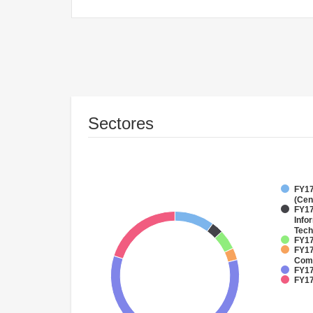
Sectores
FY17
(Cen
FY17
Info
Tech
FY17
FY17
Comm
FY17
FY17