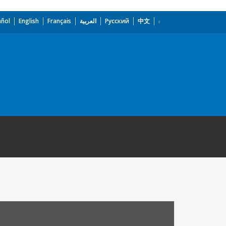
añol
English
Français
العربية
Русский
中文