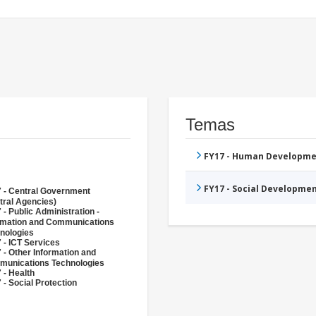
Temas
FY17 - Human Developme
FY17 - Social Developme
 - Central Government
tral Agencies)
 - Public Administration -
rmation and Communications
nologies
 - ICT Services
 - Other Information and
unications Technologies
 - Health
 - Social Protection