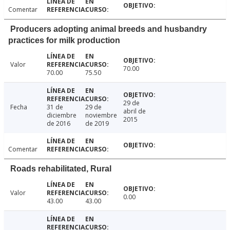
Comentar
Producers adopting animal breeds and husbandry
practices for milk production
Valor
70.00
70.00
75.50
29 de
Fecha
31 de
29 de
abril de
diciembre
noviembre
2015
de 2016
de 2019
Comentar
Roads rehabilitated, Rural
Valor
0.00
43.00
43.00