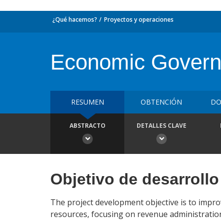
¿Qué hacemos?
Proyectos y operaciones
Economic Governa
RESUMEN
OBTENCIÓN
DO
ABSTRACTO
DETALLES CLAVE
Objetivo de desarrollo
The project development objective is to impro
resources, focusing on revenue administrati