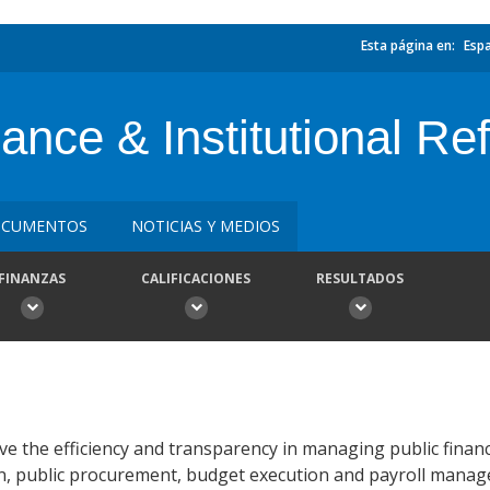
Esta página en:
Esp
nce & Institutional Re
CUMENTOS
NOTICIAS Y MEDIOS
FINANZAS
CALIFICACIONES
RESULTADOS
ve the efficiency and transparency in managing public fina
on, public procurement, budget execution and payroll mana