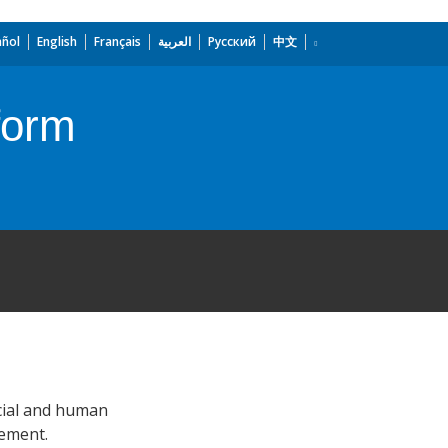
añol
English
Français
العربية
Русский
中文
form
ncial and human
gement.