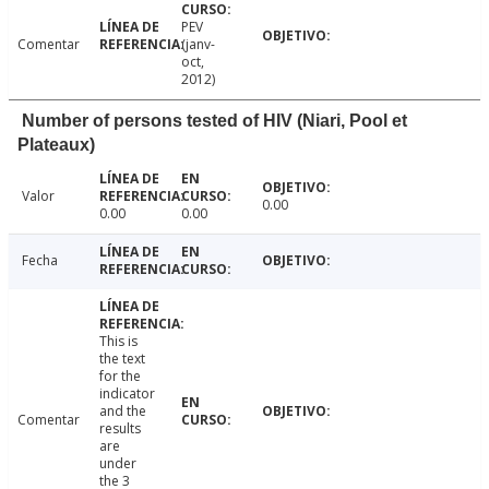
PEV
Comentar
(janv-
oct,
2012)
Number of persons tested of HIV (Niari, Pool et
Plateaux)
Valor
0.00
0.00
0.00
Fecha
This is
the text
for the
indicator
and the
Comentar
results
are
under
the 3