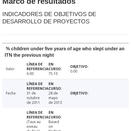
Marco de resultados
INDICADORES DE OBJETIVOS DE
DESARROLLO DE PROYECTOS
% children under five years of age who slept under an
ITN the previous night
Valor
0.00
6.00
75.10
Fecha
31 de
28 de
octubre
mayo
de 2011
de 2013
(Taux au
Based
niveau
on