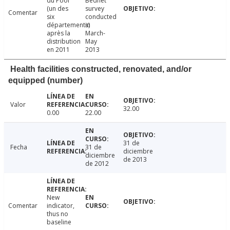
du Pool
Bednet
(un des
survey
Comentar
six
conducted
départements)
in
après la
March-
distribution
May
en 2011
2013
Health facilities constructed, renovated, and/or
equipped (number)
Valor
32.00
0.00
22.00
31 de
Fecha
31 de
diciembre
diciembre
de 2013
de 2012
New
Comentar
indicator,
thus no
baseline