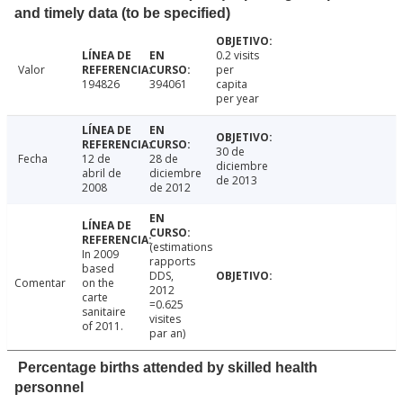
and timely data (to be specified)
0.2 visits
Valor
per
194826
394061
capita
per year
30 de
Fecha
12 de
28 de
diciembre
abril de
diciembre
de 2013
2008
de 2012
(estimations
In 2009
rapports
based
DDS,
Comentar
on the
2012
carte
=0.625
sanitaire
visites
of 2011.
par an)
Percentage births attended by skilled health
personnel