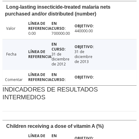
Long-lasting insecticide-treated malaria nets
purchased and/or distributed (number)
Valor
440000.00
0.00
700000.00
31 de
Fecha
31 de
diciembre
diciembre
de 2013
de 2012
Comentar
INDICADORES DE RESULTADOS
INTERMEDIOS
Children receiving a dose of vitamin A (%)