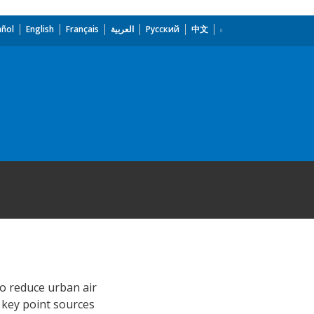
añol
English
Français
العربية
Русский
中文
to reduce urban air
g key point sources