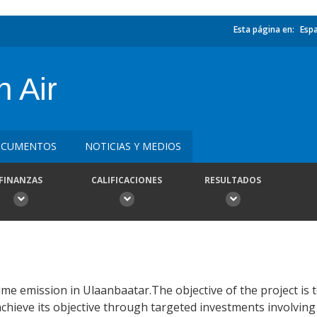
Esta página en:
Esp
 Air
CUMENTOS
NOTICIAS Y MEDIOS
FINANZAS
CALIFICACIONES
RESULTADOS
time emission in Ulaanbaatar.The objective of the project is 
l achieve its objective through targeted investments involvin