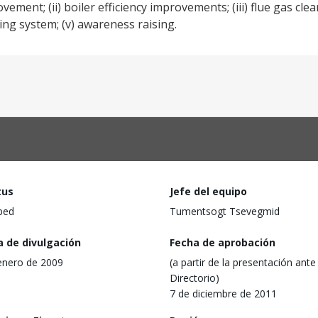
vement; (ii) boiler efficiency improvements; (iii) flue gas cl
oring system; (v) awareness raising.
tus
Jefe del equipo
ped
Tumentsogt Tsevegmid
a de divulgación
Fecha de aprobación
enero de 2009
(a partir de la presentación ante 
Directorio)
7 de diciembre de 2011