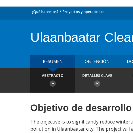
¿Qué hacemos?
Proyectos y operaciones
Ulaanbaatar Clean
RESUMEN
OBTENCIÓN
DO
ABSTRACTO
DETALLES CLAVE
Objetivo de desarrollo
The objective is to significantly reduce winter
pollution in Ulaanbaatar city. The project wil