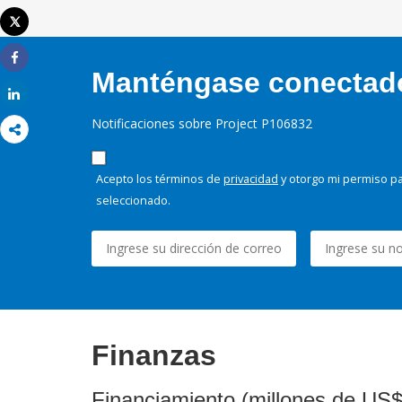
Correo electrónico
Tweet
Imprimir
Share
Manténgase conectado,
Share
Notificaciones sobre Project P106832
Acepto los términos de
privacidad
y otorgo mi permiso pa
seleccionado.
Finanzas
Financiamiento (millones de US$