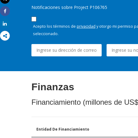
Imprimir
Notificaciones sobre Project P106765
Share
Share
Acepto los términos de
privacidad
y otorgo mi permiso pa
seleccionado.
Finanzas
Financiamiento (millones de US$
Entidad De Financiamiento