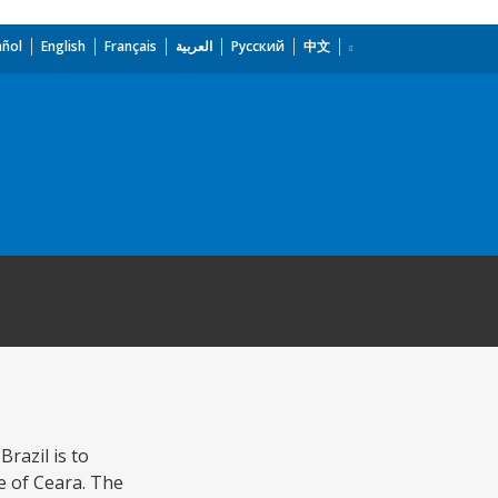
añol
English
Français
العربية
Русский
中文
razil is to
e of Ceara. The