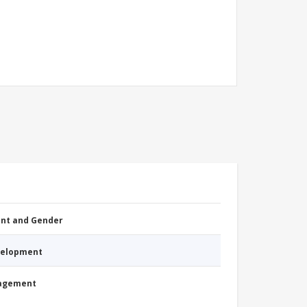
nt and Gender
evelopment
nagement