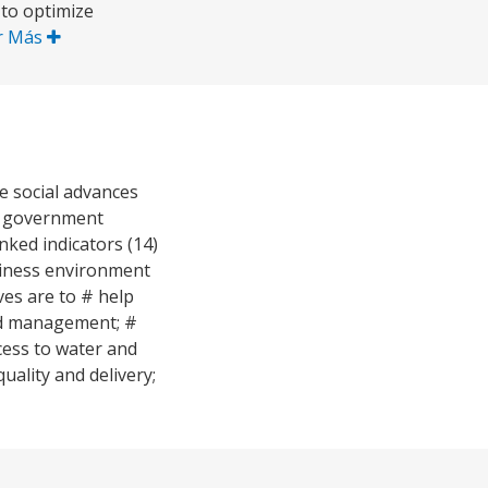
 to optimize
r Más
e social advances
ey government
nked indicators (14)
siness environment
ves are to # help
sed management; #
ccess to water and
uality and delivery;