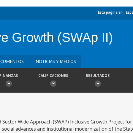
Esta página en:
Esp
ve Growth (SWAp II)
CUMENTOS
NOTICIAS Y MEDIOS
FINANZAS
CALIFICACIONES
RESULTADOS
d Sector Wide Approach (SWAP) Inclusive Growth Project for B
 social advances and institutional modernization of the Stat