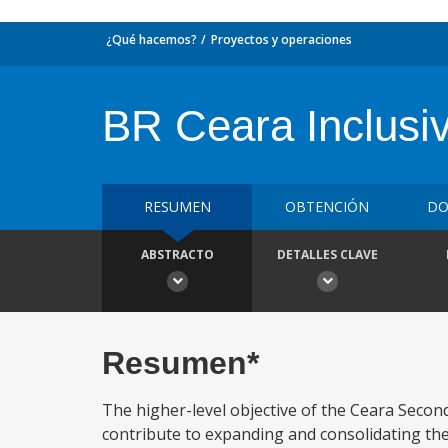
¿Qué hacemos?
Proyectos y operaciones
BR Ceara Inclusi
RESUMEN
OBTENCIÓN
DO
ABSTRACTO
DETALLES CLAVE
Resumen*
The higher-level objective of the Ceara Secon
contribute to expanding and consolidating the