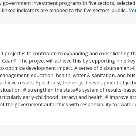
ey government investment programs in five sectors, selected
inked indicators are mapped to the five sectors-public...
Ve
I project is to contribute to expanding and consolidating th
of Cear#. The project will achieve this by supporting nine k
to optimize development impact. A series of disbursement-li
 management, education, health, water & sanitation, and bu
chieve results. Specifically, the project development objecti
l situation; # strengthen the state#s system of results-ba
rticularly early-childhood literacy) and health; # improve a
of the government autarchies with responsibility for water q