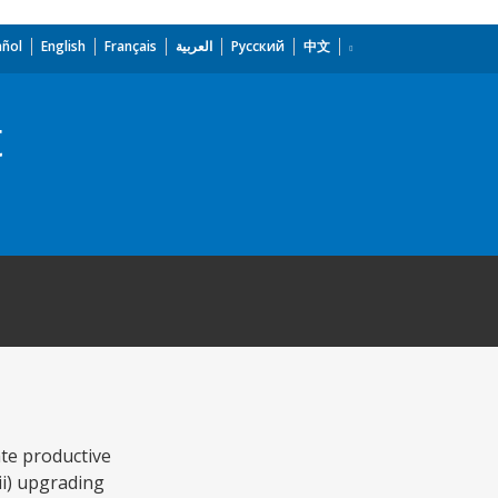
añol
English
Français
العربية
Русский
中文
t
ate productive
ii) upgrading