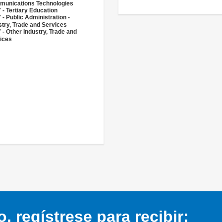
unications Technologies
 - Tertiary Education
 - Public Administration -
stry, Trade and Services
 - Other Industry, Trade and
ices
 regístrese para recibir: