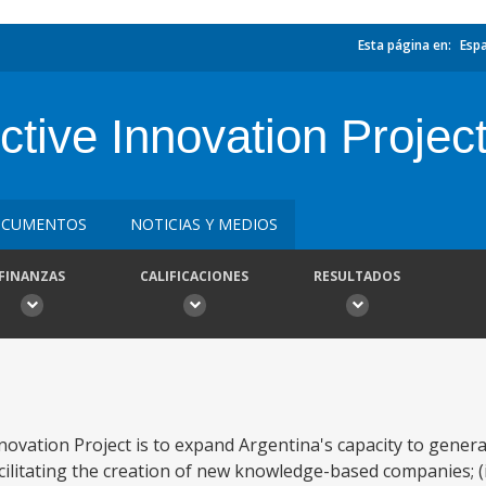
Esta página en:
Esp
tive Innovation Projec
CUMENTOS
NOTICIAS Y MEDIOS
FINANZAS
CALIFICACIONES
RESULTADOS
novation Project is to expand Argentina's capacity to gener
acilitating the creation of new knowledge-based companies; (