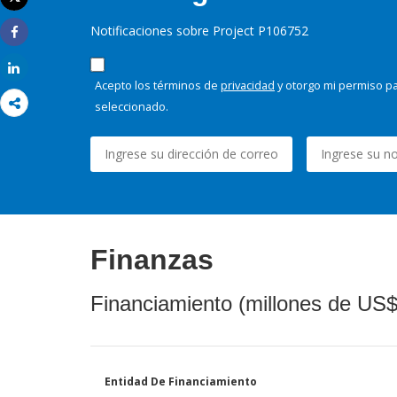
Imprimir
Notificaciones sobre Project P106752
Share
Share
Acepto los términos de
privacidad
y otorgo mi permiso pa
seleccionado.
Finanzas
Financiamiento (millones de US$
Entidad De Financiamiento