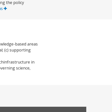
ing the policy
ás
nowledge-based areas
l; (c) supporting
hinfrastructure in
verning science,