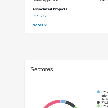
Associated Projects
P159747
Notes
Sectores
FY17
Info
Tech
FY17
FY17