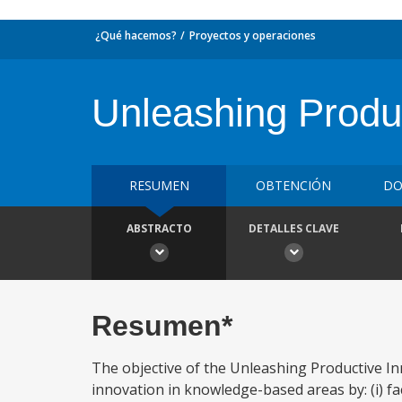
¿Qué hacemos?
Proyectos y operaciones
Unleashing Produc
RESUMEN
OBTENCIÓN
DO
ABSTRACTO
DETALLES CLAVE
Resumen*
The objective of the Unleashing Productive In
innovation in knowledge-based areas by: (i) f