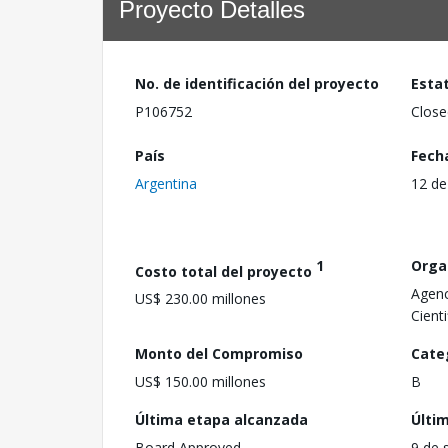
Proyecto Detalles
No. de identificación del proyecto
Esta
P106752
Close
País
Fech
Argentina
12 de
1
Orga
Costo total del proyecto
Agenc
US$ 230.00 millones
Cient
Monto del Compromiso
Cate
US$ 150.00 millones
B
Última etapa alcanzada
Últi
Board Approved
9 de 