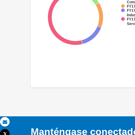
Comm
FY17
FY17
Indu
FY17
Serv
Correo electrónico
Manténgase conectado,
Tweet