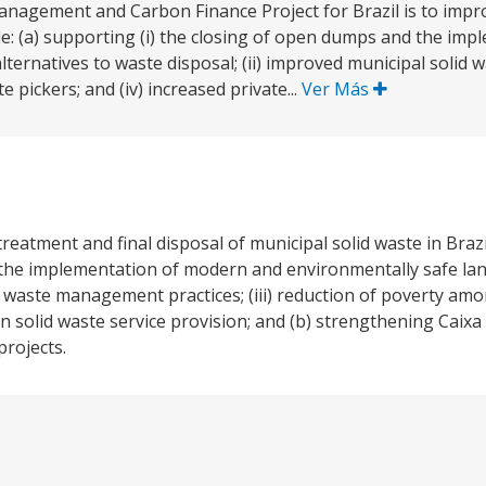
Management and Carbon Finance Project for Brazil is to impr
ile: (a) supporting (i) the closing of open dumps and the imp
alternatives to waste disposal; (ii) improved municipal soli
e pickers; and (iv) increased private...
Ver Más
reatment and final disposal of municipal solid waste in Brazil
the implementation of modern and environmentally safe landf
id waste management practices; (iii) reduction of poverty am
 in solid waste service provision; and (b) strengthening Caix
rojects.