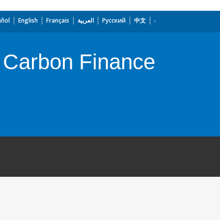
añol
English
Français
العربية
Русский
中文
 Carbon Finance