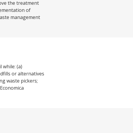
ove the treatment
lementation of
d waste management
 while: (a)
ills or alternatives
ong waste pickers;
a Economica