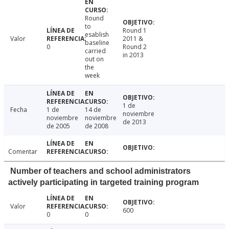
Round
to
Round 1
esablish
Valor
2011 &
baseline
0
Round 2
carried
in 2013
out on
the
week
1 de
Fecha
1 de
14 de
noviembre
noviembre
noviembre
de 2013
de 2005
de 2008
Comentar
Number of teachers and school administrators
actively participating in targeted training program
Valor
600
0
0