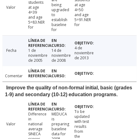
students
being
at age
Valor
at age
upgraded
4=50
4=39
to
and age
and age
establish
5=91.NER
5=83.NER
baseline
for
for
for
4 de
Fecha
1 de
14 de
noviembre
noviembre
noviembre
de 2013
de 2005
de 2008
Comentar
Improve the quality of non-formal initial, basic (grades
1-9) and secondary (10-12) education programs.
To be
Difference
MEDUCA
updated
in
is
with test
Valor
national
preparing
results
average
baseline
from
SINECA
data for
the
scores
2008.