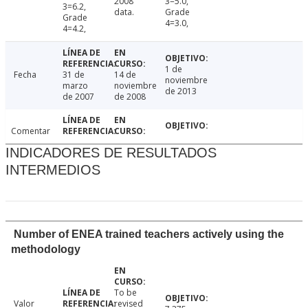
2008
3=5.0,
3=6.2,
data.
Grade
Grade
4=3.0,
4=4.2,
1 de
Fecha
31 de
14 de
noviembre
marzo
noviembre
de 2013
de 2007
de 2008
Comentar
INDICADORES DE RESULTADOS
INTERMEDIOS
Number of ENEA trained teachers actively using the
methodology
To be
Valor
revised