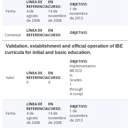
1 de
Fecha
4 de
14 de
noviembre
agosto
noviembre
de 2013
de 2008
de 2008
Comentar
Validation, establishment and official operation of IBE
curricula for initial and basic education.
Implementation
IBE ECD
in
Valor
Grades
0
0
1
through
4 compl
1 de
Fecha
4 de
14 de
noviembre
agosto
noviembre
de 2013
de 2008
de 2008