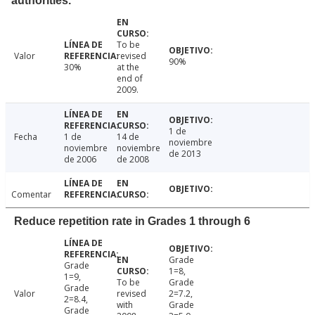
authorities.
To be
Valor
revised
90%
30%
at the
end of
2009.
1 de
Fecha
1 de
14 de
noviembre
noviembre
noviembre
de 2013
de 2006
de 2008
Comentar
Reduce repetition rate in Grades 1 through 6
Grade
Grade
1=8,
1=9,
To be
Grade
Grade
Valor
revised
2=7.2,
2=8.4,
with
Grade
Grade