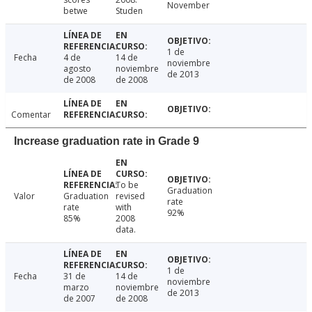
November
betwe
Studen
1 de
Fecha
4 de
14 de
noviembre
agosto
noviembre
de 2013
de 2008
de 2008
Comentar
Increase graduation rate in Grade 9
To be
Graduation
Valor
Graduation
revised
rate
rate
with
92%
85%
2008
data.
1 de
Fecha
31 de
14 de
noviembre
marzo
noviembre
de 2013
de 2007
de 2008