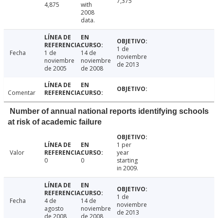
7,375
4,875
with
2008
data.
1 de
Fecha
1 de
14 de
noviembre
noviembre
noviembre
de 2013
de 2005
de 2008
Comentar
Number of annual national reports identifying schools
at risk of academic failure
1 per
Valor
year
0
0
starting
in 2009.
1 de
Fecha
4 de
14 de
noviembre
agosto
noviembre
de 2013
de 2008
de 2008