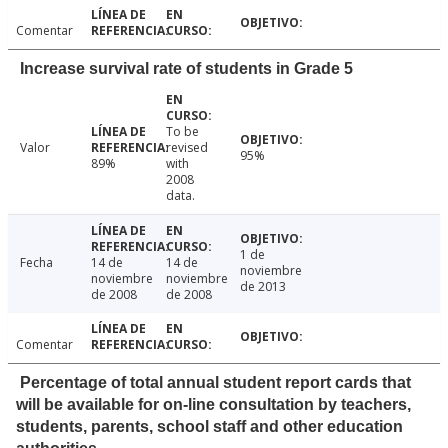
Comentar
Increase survival rate of students in Grade 5
To be
Valor
revised
95%
89%
with
2008
data.
1 de
Fecha
14 de
14 de
noviembre
noviembre
noviembre
de 2013
de 2008
de 2008
Comentar
Percentage of total annual student report cards that
will be available for on-line consultation by teachers,
students, parents, school staff and other education