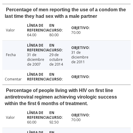
Percentage of men reporting the use of a condom the
last time they had sex with a male partner
Valor
70.00
64.00
80.00
31 de
Fecha
31 de
29 de
diciembre
diciembre
octubre
de 2011
de 2007
de 2014
Comentar
Percentage of people living with HIV on first line
antiretroviral regimen achieving virologic success
within the first 6 months of treatment.
Valor
70.00
60.00
92.50