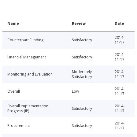
Name
Review
Date
2014-
Counterpart Funding
Satisfactory
11-17
2014-
Financial Management
Satisfactory
11-17
Moderately
2014-
Monitoring and Evaluation
Satisfactory
11-17
2014-
Overall
Low
11-17
Overall Implementation
2014-
Satisfactory
Progress (IP)
11-17
2014-
Procurement
Satisfactory
11-17