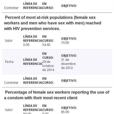
Comentar
Percent of most at-risk populations (female sex
workers and men who have sex with men) reached
with HIV prevention services.
Valor
70.00
0.00
54.40
31 de
Fecha
29 de
diciembre
octubre
de 2012
de 2014
Comentar
Percentage of female sex workers reporting the use of
a condom with their most recent client
Valor
85.00
80.00
0.00