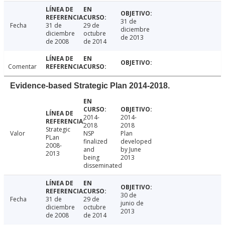
31 de
Fecha
31 de
29 de
diciembre
diciembre
octubre
de 2013
de 2008
de 2014
Comentar
Evidence-based Strategic Plan 2014-2018.
2014-
2014-
2018
2018
Strategic
Valor
NSP
Plan
PLan
finalized
developed
2008-
and
by June
2013
being
2013
disseminated
30 de
Fecha
31 de
29 de
junio de
diciembre
octubre
2013
de 2008
de 2014