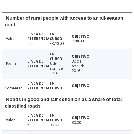
Number of rural people with access to an all-season
road
Valor
7080.00
0.00
33730.00
30 de
Fecha
8 de
abril de
abril de
2016
2016
Comentar
Roads in good and fair condition as a share of total
classified roads
Valor
80.00
50.00
90.00