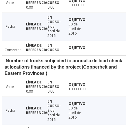
Valor
30000.00
0.00
0.00
30 de
Fecha
8 de
abril de
abril de
2016
2016
Comentar
Number of trucks subjected to annual axle load check
at locations financed by the project (Copperbelt and
Eastern Provinces )
Valor
100000.00
0.00
0.00
30 de
Fecha
8 de
abril de
abril de
2016
2016