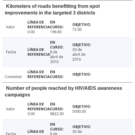
Kilometers of roads benefitting from spot
improvements in the targeted 3 districts
Valor
72.00
0.00
196.60
30 de
Fecha
8 de
abril de
abril de
2016
2016
Comentar
Number of people reached by HIV/AIDS awareness
campaigns
Valor
5000.00
0.00
9822.00
30 de
Fecha
8 de