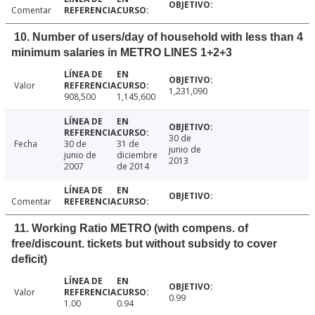
Comentar
10. Number of users/day of household with less than 4
minimum salaries in METRO LINES 1+2+3
Valor
1,231,090
908,500
1,145,600
30 de
Fecha
30 de
31 de
junio de
junio de
diciembre
2013
2007
de 2014
Comentar
11. Working Ratio METRO (with compens. of
free/discount. tickets but without subsidy to cover
deficit)
Valor
0.99
1.00
0.94