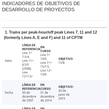
INDICADORES DE OBJETIVOS DE
DESARROLLO DE PROYECTOS
1. Trains per peak-hour/off peak Lines 7, 11 and 12
(formerly Lines A, E and F) and 11 of CPTM
Line 7=
Line 7=
7.5/4.
10/5,
Valor
Line 11=
Line 11=
15/8
8.5/5
15/7.5,
(2008),
Line 12=
Line
10/6
12=7.5/
30 de
Fecha
30 de
31 de
junio de
diciembre
diciembre
2015
de 2007
de 2014