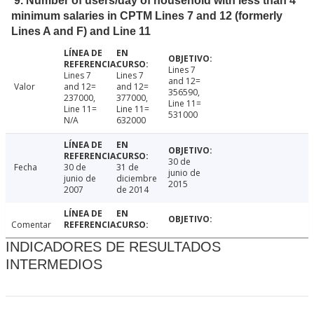
9. Number of users/day of household with less than 4
minimum salaries in CPTM Lines 7 and 12 (formerly
Lines A and F) and Line 11
Lines 7
Lines 7
Lines 7
and 12=
Valor
and 12=
and 12=
356590,
237000,
377000,
Line 11=
Line 11=
Line 11=
531000
N/A
632000
30 de
Fecha
30 de
31 de
junio de
junio de
diciembre
2015
2007
de 2014
Comentar
INDICADORES DE RESULTADOS
INTERMEDIOS