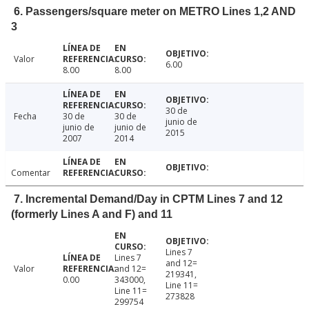
6. Passengers/square meter on METRO Lines 1,2 AND
3
Valor
6.00
8.00
8.00
30 de
Fecha
30 de
30 de
junio de
junio de
junio de
2015
2007
2014
Comentar
7. Incremental Demand/Day in CPTM Lines 7 and 12
(formerly Lines A and F) and 11
Lines 7
Lines 7
and 12=
Valor
and 12=
219341,
0.00
343000,
Line 11=
Line 11=
273828
299754