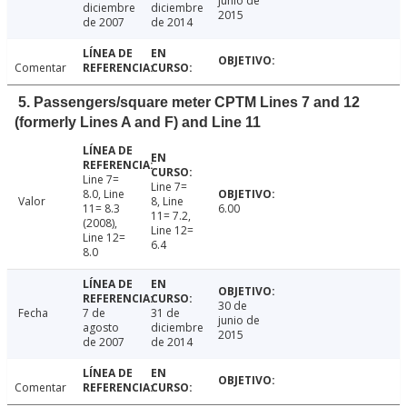
junio de
diciembre
diciembre
2015
de 2007
de 2014
Comentar
5. Passengers/square meter CPTM Lines 7 and 12
(formerly Lines A and F) and Line 11
Line 7=
Line 7=
8.0, Line
Valor
8, Line
11= 8.3
6.00
11= 7.2,
(2008),
Line 12=
Line 12=
6.4
8.0
30 de
Fecha
7 de
31 de
junio de
agosto
diciembre
2015
de 2007
de 2014
Comentar