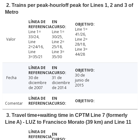
2. Trains per peak-hour/off peak for Lines 1, 2 and 3 of
Metro
Line 1=
Line 1=
Line 1=
41/26,
33/24,
30/25,
Valor
Line 2=
Line
Line 2=
28/18,
2=24/16,
25/18,
Line 3=
Line
Line 3=
44/28
3=35/21
35/30
30 de
Fecha
30 de
31 de
junio de
diciembre
diciembre
2015
de 2007
de 2014
Comentar
3. Travel time+waiting time in CPTM Line 7 (formerly
Line A) - LUZ to Francisco Morato (39 km) and Line 11