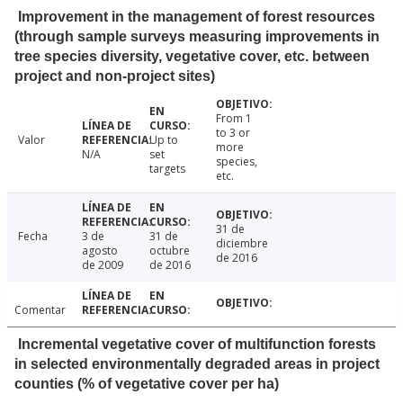
Improvement in the management of forest resources
(through sample surveys measuring improvements in
tree species diversity, vegetative cover, etc. between
project and non-project sites)
From 1
to 3 or
Valor
Up to
more
N/A
set
species,
targets
etc.
31 de
Fecha
3 de
31 de
diciembre
agosto
octubre
de 2016
de 2009
de 2016
Comentar
Incremental vegetative cover of multifunction forests
in selected environmentally degraded areas in project
counties (% of vegetative cover per ha)