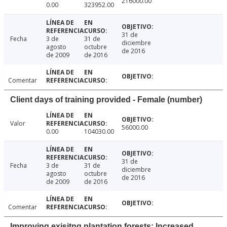
216000.00
0.00
323952.00
31 de
Fecha
3 de
31 de
diciembre
agosto
octubre
de 2016
de 2009
de 2016
Comentar
Client days of training provided - Female (number)
Valor
56000.00
0.00
104030.00
31 de
Fecha
3 de
31 de
diciembre
agosto
octubre
de 2016
de 2009
de 2016
Comentar
Improving exisitng plantation forests: Increased