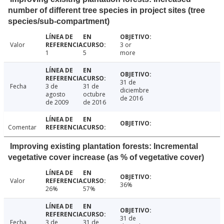
number of different tree species in project sites (tree
species/sub-compartment)
Valor
3 or
1
5
more
31 de
Fecha
3 de
31 de
diciembre
agosto
octubre
de 2016
de 2009
de 2016
Comentar
Improving existing plantation forests: Incremental
vegetative cover increase (as % of vegetative cover)
Valor
36%
26%
57%
31 de
Fecha
3 de
31 de