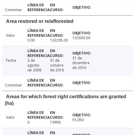
Comentar
Area restored or re/afforested
Valor
132600.00
0.00
132295.00
31 de
Fecha
3 de
31 de
diciembre
agosto
octubre
de 2016
de 2009
de 2016
Comentar
Areas for which forest right certifications are granted
(ha)
Valor
55,050
0
74906