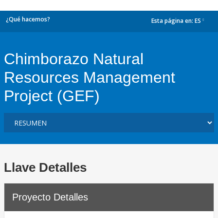
¿Qué hacemos?
Esta página en:
ES
dropdown
Chimborazo Natural
Resources Management
Project (GEF)
Llave Detalles
Proyecto Detalles